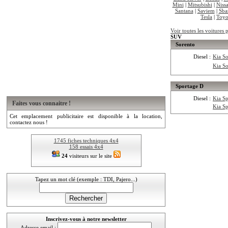
Mini
|
Mitsubishi
|
Niss
Santana
|
Saviem
|
Sba
Tesla
|
Toyo
Voir toutes les voitures 
SUV
Sorento
Diesel :
Kia S
Kia S
Sportage D
Diesel :
Kia S
Faites vous connaitre !
Kia S
Cet emplacement publicitaire est disponible à la location,
contactez nous !
1745 fiches techniques 4x4
158 essais 4x4
24
visiteurs sur le site
Tapez un mot clé (exemple : TDI, Pajero...)
Inscrivez-vous à notre newsletter
Adresse email :