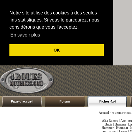
Notre site utilise des cookies à des seules
fins statistiques. Si vous le parcourez, nous
considérons que vous l'acceptez.
En savoir plus
OK
Page d'accueil
Forum
Fiches 4x4
Accueil 4rouesmotrices
Alfa Romeo
|
Aro
|
Au
Dacia
|
Daewoo
|
Da
Hummer
|
Hyundai
|
I
Land Rover
|
Lexus
|
M