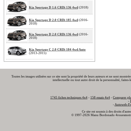
Kia Sportage D 1.6 CRDi 136 4wd
(2018)
Kia Sportage D 2.0 CRDi 185 4wd
(2016-
2018)
Kia Sportage D 2.0 CRDi 136 4wd
(2016-
2018)
Kia Sportage C 2.0 CRDi 184 4wd Auto
(2013-2015)
Toutes les images utilisées sur ce site sont la propriété de leurs auteurs et ne sont montré
intellectuelle ou tout autre droit de la personnalité, faite
1745 fiches techniques 4x4
-
158 essais 4x4
-
Comparer plu
-
-
Autoweb-Fr
Ce site est soumis à des droits d'aut
© 1997-2026 Manu Bordonado 4rouesmotr