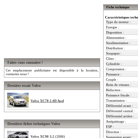
Fiche technique
Caractéristiques tech
Type du moteur :
Energie :
Disposition :
Alimentation :
Suralimentation :
Distribution :
Soupapes :
Côtes :
Faites vous connaitre !
Cylindrée :
Compression :
Cet emplacement publicitaire est disponible à la location,
contactez nous !
Puissance :
Couple :
Boite de vitesses :
Derniers essais Volvo
Réduction :
Puissance fiscale :
Transmission :
Volvo XC70 2.4D Awd
Différentiel avant :
Différentiel central :
Différentiel arrière :
Antipatinage :
Dernières fiches techniques Volvo
ESP :
Direction :
Volvo XC90 3.2
(2006)
Suspension avant :