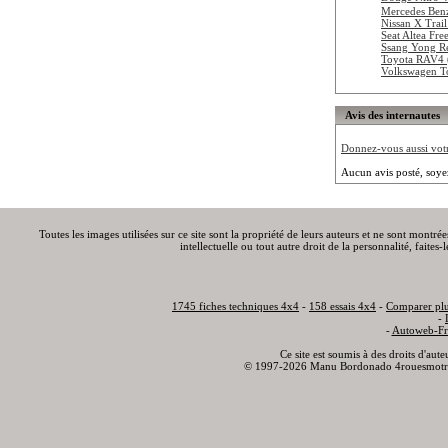
Mercedes Be
Nissan X Trai
Seat Altea Fr
Ssang Yong R
Toyota RAV4 
Volkswagen T
Avis des internautes
Donnez-vous aussi votre
Aucun avis posté, soye
Toutes les images utilisées sur ce site sont la propriété de leurs auteurs et ne sont montré
intellectuelle ou tout autre droit de la personnalité, faite
1745 fiches techniques 4x4
-
158 essais 4x4
-
Comparer plu
-
-
Autoweb-Fr
Ce site est soumis à des droits d'aut
© 1997-2026 Manu Bordonado 4rouesmotr