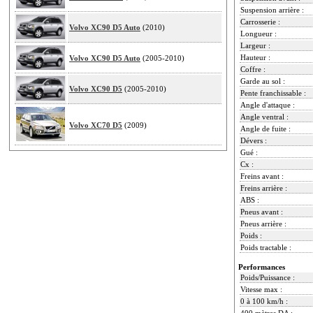
Suspension arrière :
Carrosserie :
Volvo XC90 D5 Auto
(2010)
Longueur :
Largeur :
Hauteur :
Volvo XC90 D5 Auto
(2005-2010)
Coffre :
Garde au sol :
Volvo XC90 D5
(2005-2010)
Pente franchissable :
Angle d'attaque :
Angle ventral :
Volvo XC70 D5
(2009)
Angle de fuite :
Dévers :
Gué :
Cx :
Freins avant :
Freins arrière :
ABS :
Pneus avant :
Pneus arrière :
Poids :
Poids tractable :
Performances
Poids/Puissance :
Vitesse max :
0 à 100 km/h :
400 mètres DA :