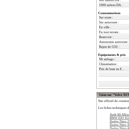
1000 mètres DA :
Consommations
Sur route :
Sur autoroute :
En ville :
En tout terrain :
Reservoir :
Autonomie autoroute 
Rejets de CO2 :
Equipements & prix
Nb airbags :
Climatisation :
Prix de base en € :
Liens sur "Volvo XC
Site officiel du constru
Les fiches techniques d
Audi A6 Allro
BMW E83 X3 
Dodge Nitro 
Dodge Nitro 
Dodge Nitro 