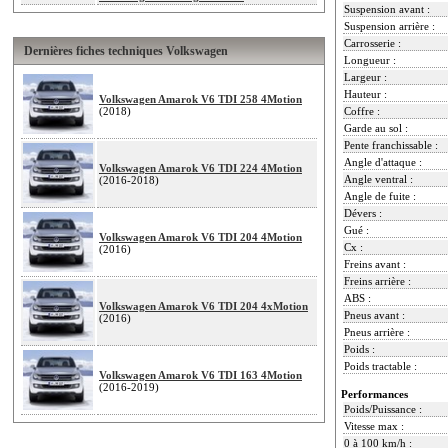
Suspension avant :
Suspension arrière :
Carrosserie :
Dernières fiches techniques Volkswagen
Longueur :
Largeur :
Hauteur :
Volkswagen Amarok V6 TDI 258 4Motion
(2018)
Coffre :
Garde au sol :
Pente franchissable :
Angle d'attaque :
Volkswagen Amarok V6 TDI 224 4Motion
Angle ventral :
(2016-2018)
Angle de fuite :
Dévers :
Gué :
Volkswagen Amarok V6 TDI 204 4Motion
Cx :
(2016)
Freins avant :
Freins arrière :
ABS :
Volkswagen Amarok V6 TDI 204 4xMotion
Pneus avant :
(2016)
Pneus arrière :
Poids :
Poids tractable :
Volkswagen Amarok V6 TDI 163 4Motion
(2016-2019)
Performances
Poids/Puissance :
Vitesse max :
0 à 100 km/h :