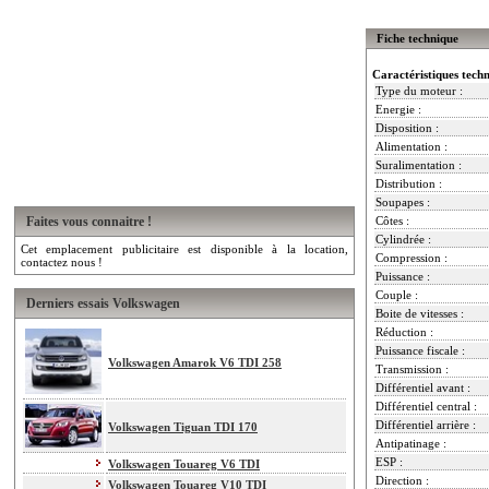
Fiche technique
Caractéristiques tech
Type du moteur :
Energie :
Disposition :
Alimentation :
Suralimentation :
Distribution :
Soupapes :
Faites vous connaitre !
Côtes :
Cylindrée :
Cet emplacement publicitaire est disponible à la location,
Compression :
contactez nous !
Puissance :
Couple :
Derniers essais Volkswagen
Boite de vitesses :
Réduction :
Puissance fiscale :
Volkswagen Amarok V6 TDI 258
Transmission :
Différentiel avant :
Différentiel central :
Différentiel arrière :
Volkswagen Tiguan TDI 170
Antipatinage :
ESP :
Volkswagen Touareg V6 TDI
Direction :
Volkswagen Touareg V10 TDI