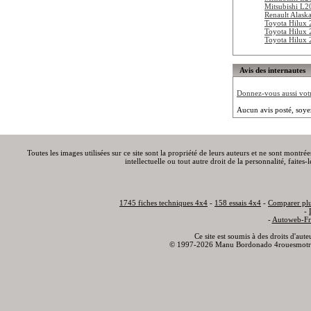
Mitsubishi L2
Renault Alask
Toyota Hilux
Toyota Hilux
Toyota Hilux 
Avis des internautes
Donnez-vous aussi votre
Aucun avis posté, soye
Toutes les images utilisées sur ce site sont la propriété de leurs auteurs et ne sont montré
intellectuelle ou tout autre droit de la personnalité, faite
1745 fiches techniques 4x4
-
158 essais 4x4
-
Comparer plu
-
-
Autoweb-Fr
Ce site est soumis à des droits d'aut
© 1997-2026 Manu Bordonado 4rouesmotr