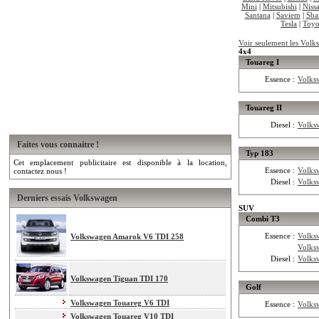
Mini
|
Mitsubishi
|
Niss
Santana
|
Saviem
|
Sba
Tesla
|
Toyo
Voir seulement les Volk
4x4
Touareg I
Essence :
Volks
Touareg II
Diesel :
Volks
Faites vous connaitre !
Typ 183
Cet emplacement publicitaire est disponible à la location,
Essence :
Volks
contactez nous !
Diesel :
Volks
Derniers essais Volkswagen
SUV
Combi T3
Essence :
Volks
Volkswagen Amarok V6 TDI 258
Volks
Diesel :
Volks
Volkswagen Tiguan TDI 170
Golf
Volkswagen Touareg V6 TDI
Essence :
Volks
Volkswagen Touareg V10 TDI