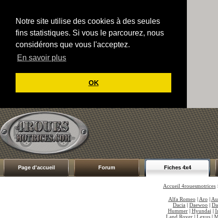
Notre site utilise des cookies à des seules
fins statistiques. Si vous le parcourez, nous
considérons que vous l'acceptez.
En savoir plus
OK
Page d'accueil
Forum
Fiches 4x4
Accueil 4rouesmotrices
Alfa Romeo
|
Aro
|
Au
Dacia
|
Daewoo
|
Da
Hummer
|
Hyundai
|
I
Land Rover
|
Lexus
|
M