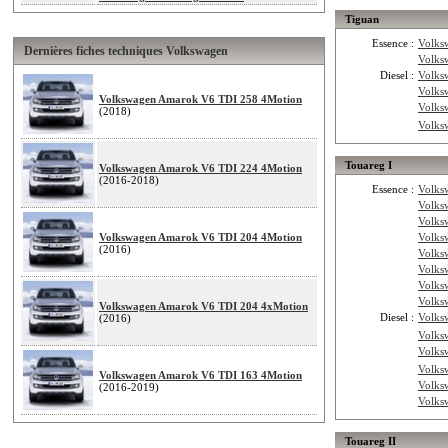
Tiguan
Essence :
Volks
Dernières fiches techniques Volkswagen
Volks
Diesel :
Volks
Volks
Volkswagen Amarok V6 TDI 258 4Motion
Volks
(2018)
Volks
Touareg I
Volkswagen Amarok V6 TDI 224 4Motion
(2016-2018)
Essence :
Volks
Volks
Volks
Volkswagen Amarok V6 TDI 204 4Motion
Volks
(2016)
Volks
Volks
Volks
Volks
Volkswagen Amarok V6 TDI 204 4xMotion
Diesel :
Volks
(2016)
Volks
Volks
Volks
Volkswagen Amarok V6 TDI 163 4Motion
Volks
(2016-2019)
Volks
Touareg II