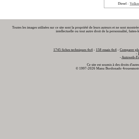
Diesel :
Volks
Toutes les images utilisées sur ce site sont la propriété de leurs auteurs et ne sont montré
intellectuelle ou tout autre droit de la personnalité, faite
1745 fiches techniques 4x4
-
158 essais 4x4
-
Comparer plu
-
-
Autoweb-Fr
Ce site est soumis à des droits d'aut
© 1997-2026 Manu Bordonado 4rouesmotr