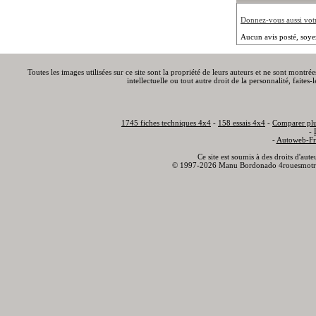
Donnez-vous aussi votre
Aucun avis posté, soye
Toutes les images utilisées sur ce site sont la propriété de leurs auteurs et ne sont montré
intellectuelle ou tout autre droit de la personnalité, faite
1745 fiches techniques 4x4
-
158 essais 4x4
-
Comparer plu
-
-
Autoweb-Fr
Ce site est soumis à des droits d'aut
© 1997-2026 Manu Bordonado 4rouesmotr