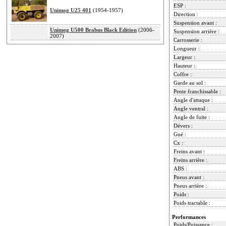
ESP :
Unimog U25 401
(1954-1957)
Direction :
Suspension avant :
Unimog U500 Brabus Black Edition
(2006-
Suspension arrière :
2007)
Carrosserie :
Longueur :
Largeur :
Hauteur :
Coffre :
Garde au sol :
Pente franchissable :
Angle d'attaque :
Angle ventral :
Angle de fuite :
Dévers :
Gué :
Cx :
Freins avant :
Freins arrière :
ABS :
Pneus avant :
Pneus arrière :
Poids :
Poids tractable :
Performances
Poids/Puissance :