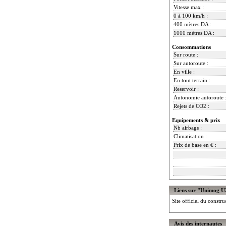
Vitesse max :
0 à 100 km/h :
400 mètres DA :
1000 mètres DA :
Consommations
Sur route :
Sur autoroute :
En ville :
En tout terrain :
Reservoir :
Autonomie autoroute 
Rejets de CO2 :
Equipements & prix
Nb airbags :
Climatisation :
Prix de base en € :
Liens sur "Unimog U
Site officiel du constru
Avis des internautes