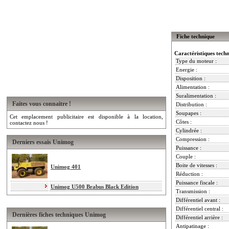
Fiche technique
Caractéristiques tech
Type du moteur :
Energie :
Disposition :
Alimentation :
Suralimentation :
Faites vous connaitre !
Distribution :
Soupapes :
Cet emplacement publicitaire est disponible à la location,
Côtes :
contactez nous !
Cylindrée :
Compression :
Derniers essais Unimog
Puissance :
Couple :
Boite de vitesses :
Unimog 401
Réduction :
Puissance fiscale :
Unimog U500 Brabus Black Edition
Transmission :
Différentiel avant :
Différentiel central :
Dernières fiches techniques Unimog
Différentiel arrière :
Antipatinage :