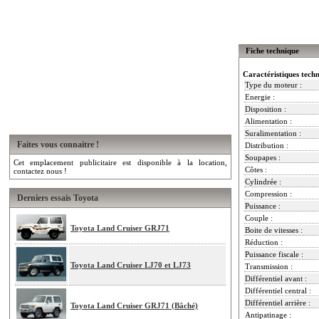
Fiche technique
Caractéristiques tech
Type du moteur :
Energie :
Disposition :
Alimentation :
Suralimentation :
Faites vous connaitre !
Distribution :
Soupapes :
Cet emplacement publicitaire est disponible à la location,
Côtes :
contactez nous !
Cylindrée :
Compression :
Derniers essais Toyota
Puissance :
Couple :
Toyota Land Cruiser GRJ71
Boite de vitesses :
Réduction :
Puissance fiscale :
Toyota Land Cruiser LJ70 et LJ73
Transmission :
Différentiel avant :
Différentiel central :
Différentiel arrière :
Toyota Land Cruiser GRJ71 (Bâché)
Antipatinage :