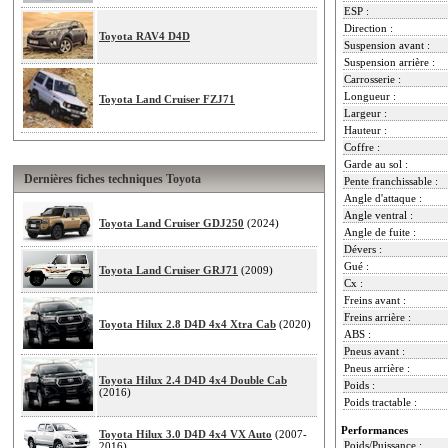
ESP :
Direction :
Toyota RAV4 D4D
Suspension avant :
Suspension arrière :
Carrosserie :
Longueur :
Toyota Land Cruiser FZJ71
Largeur :
Hauteur :
Coffre :
Garde au sol :
Dernières fiches techniques Toyota
Pente franchissable :
Angle d'attaque :
Angle ventral :
Toyota Land Cruiser GDJ250
(2024)
Angle de fuite :
Dévers :
Gué :
Toyota Land Cruiser GRJ71
(2009)
Cx :
Freins avant :
Freins arrière :
Toyota Hilux 2.8 D4D 4x4 Xtra Cab
(2020)
ABS :
Pneus avant :
Pneus arrière :
Toyota Hilux 2.4 D4D 4x4 Double Cab
Poids :
(2016)
Poids tractable :
Performances
Toyota Hilux 3.0 D4D 4x4 VX Auto
(2007-
Poids/Puissance :
2016)