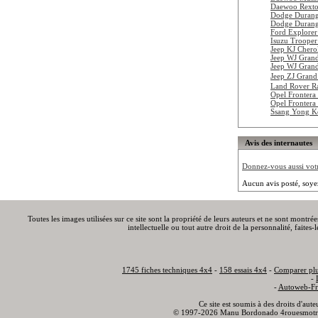
Daewoo Rext
Dodge Duran
Dodge Duran
Ford Explorer
Isuzu Trooper
Jeep KJ Chero
Jeep WJ Gran
Jeep WJ Gran
Jeep ZJ Gran
Land Rover R
Opel Frontera
Opel Frontera
Ssang Yong K
Avis des internautes
Donnez-vous aussi votre
Aucun avis posté, soye
Toutes les images utilisées sur ce site sont la propriété de leurs auteurs et ne sont montré
intellectuelle ou tout autre droit de la personnalité, faite
1745 fiches techniques 4x4
-
158 essais 4x4
-
Comparer plu
-
-
Autoweb-Fr
Ce site est soumis à des droits d'aut
© 1997-2026 Manu Bordonado 4rouesmotr