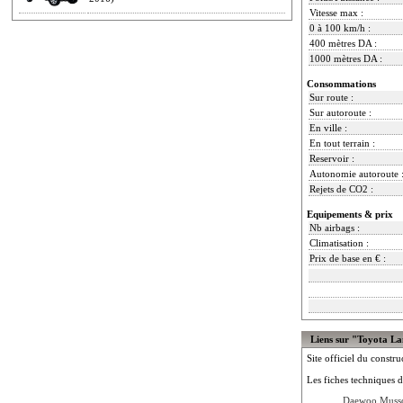
Vitesse max :
0 à 100 km/h :
400 mètres DA :
1000 mètres DA :
Consommations
Sur route :
Sur autoroute :
En ville :
En tout terrain :
Reservoir :
Autonomie autoroute 
Rejets de CO2 :
Equipements & prix
Nb airbags :
Climatisation :
Prix de base en € :
Liens sur "Toyota La
Site officiel du constru
Les fiches techniques d
Daewoo Musso