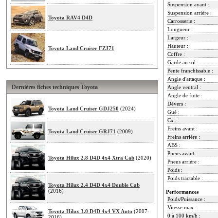
Suspension avant :
Suspension arrière :
Toyota RAV4 D4D
Carrosserie :
Longueur :
Largeur :
Hauteur :
Toyota Land Cruiser FZJ71
Coffre :
Garde au sol :
Pente franchissable :
Angle d'attaque :
Dernières fiches techniques Toyota
Angle ventral :
Angle de fuite :
Dévers :
Toyota Land Cruiser GDJ250
(2024)
Gué :
Cx :
Freins avant :
Toyota Land Cruiser GRJ71
(2009)
Freins arrière :
ABS :
Pneus avant :
Toyota Hilux 2.8 D4D 4x4 Xtra Cab
(2020)
Pneus arrière :
Poids :
Poids tractable :
Toyota Hilux 2.4 D4D 4x4 Double Cab
(2016)
Performances
Poids/Puissance :
Vitesse max :
Toyota Hilux 3.0 D4D 4x4 VX Auto
(2007-
0 à 100 km/h :
2016)