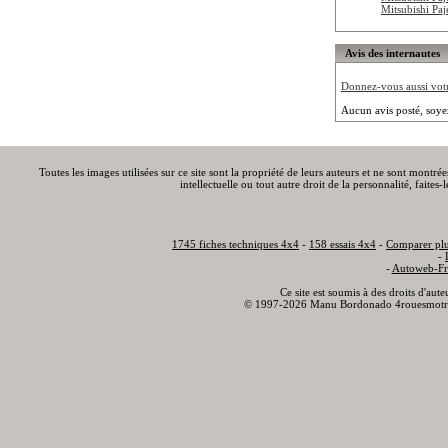
Mitsubishi Pa
Avis des internautes
Donnez-vous aussi votre
Aucun avis posté, soye
Toutes les images utilisées sur ce site sont la propriété de leurs auteurs et ne sont montré
intellectuelle ou tout autre droit de la personnalité, faite
1745 fiches techniques 4x4
-
158 essais 4x4
-
Comparer plu
-
-
Autoweb-Fr
Ce site est soumis à des droits d'aut
© 1997-2026 Manu Bordonado 4rouesmotr