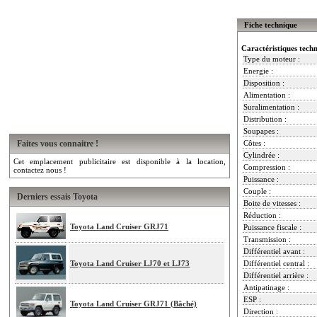
Fiche technique
Caractéristiques tech
Type du moteur :
Energie :
Disposition :
Alimentation :
Suralimentation :
Distribution :
Soupapes :
Faites vous connaitre !
Côtes :
Cylindrée :
Cet emplacement publicitaire est disponible à la location,
Compression :
contactez nous !
Puissance :
Couple :
Derniers essais Toyota
Boite de vitesses :
Réduction :
Toyota Land Cruiser GRJ71
Puissance fiscale :
Transmission :
Différentiel avant :
Toyota Land Cruiser LJ70 et LJ73
Différentiel central :
Différentiel arrière :
Antipatinage :
ESP :
Toyota Land Cruiser GRJ71 (Bâché)
Direction :