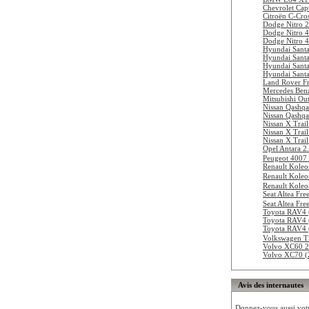
Chevrolet Ca
Citroën C-Cro
Dodge Nitro 
Dodge Nitro 
Dodge Nitro 
Hyundai Sant
Hyundai Sant
Hyundai Santa
Hyundai Santa
Land Rover Fr
Mercedes Ben
Mitsubishi Ou
Nissan Qashqa
Nissan Qashqa
Nissan X Trai
Nissan X Trai
Nissan X Trai
Opel Antara 2
Peugeot 4007
Renault Koleo
Renault Koleo
Renault Koleo
Seat Altea Fr
Seat Altea Fr
Toyota RAV4 
Toyota RAV4 
Toyota RAV4 
Volkswagen T
Volvo XC60 
Volvo XC70 (
Avis des internautes
Donnez-vous aussi votre