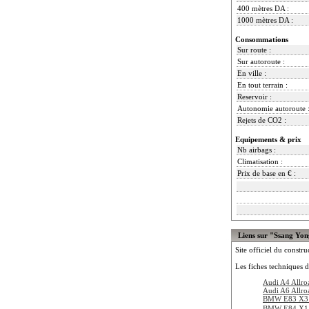
400 mètres DA :
1000 mètres DA :
Consommations
Sur route :
Sur autoroute :
En ville :
En tout terrain :
Reservoir :
Autonomie autoroute 
Rejets de CO2 :
Equipements & prix
Nb airbags :
Climatisation :
Prix de base en € :
Liens sur "Ssang Yo
Site officiel du constru
Les fiches techniques d
Audi A4 Allro
Audi A6 Allro
BMW E83 X3 
BMW E84 X1