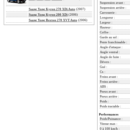
Suspension avant :
Suspension arrière :
Ssang Yong Kyron 270 XDi Auto
(2007)
Carrosserie :
Ssang Yong Kyron 200 XDi
(2006)
Longueur :
Ssang Yong Rexton 270 XVT Auto
(2006)
Largeur :
Hauteur :
Coffre :
Garde au sol :
Pente franchissable :
Angle d'attaque :
Angle ventral :
Angle de fuite :
Dévers :
Gué :
Cx :
Freins avant :
Freins arrière :
ABS :
Pneus avant :
Pneus arrière :
Poids :
Poids tractable :
Performances
Poids/Puissance :
Vitesse max :
0 à 100 km/h :