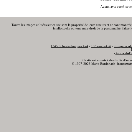
Aucun avis posté, soye
Toutes les images utilisées sur ce site sont la propriété de leurs auteurs et ne sont montré
intellectuelle ou tout autre droit de la personnalité, faite
1745 fiches techniques 4x4
-
158 essais 4x4
-
Comparer plu
-
-
Autoweb-Fr
Ce site est soumis à des droits d'aut
© 1997-2026 Manu Bordonado 4rouesmotr