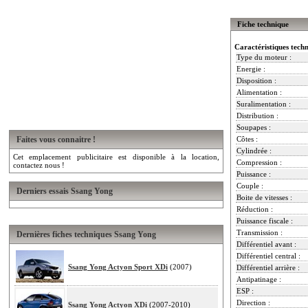
Fiche technique
Caractéristiques tech
Type du moteur :
Energie :
Disposition :
Alimentation :
Suralimentation :
Distribution :
Soupapes :
Faites vous connaitre !
Côtes :
Cylindrée :
Cet emplacement publicitaire est disponible à la location,
Compression :
contactez nous !
Puissance :
Couple :
Derniers essais Ssang Yong
Boite de vitesses :
Réduction :
Puissance fiscale :
Transmission :
Dernières fiches techniques Ssang Yong
Différentiel avant :
Différentiel central :
Ssang Yong Actyon Sport XDi
(2007)
Différentiel arrière :
Antipatinage :
ESP :
Direction :
Ssang Yong Actyon XDi
(2007-2010)