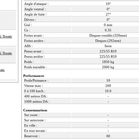
Angle d'attaque :
19°
Angle ventral :
0°
Angle de fuite :
27°
Dévers :
0°
Gué :
0 mm
Cx :
0.35
Freins avant :
Disques ventilés (320mm)
X-Tronic
Freins arrière :
Disques (292mm)
ABS :
Serie
Pneus avant :
225/55 R19
X-Tronic
Pneus arrière :
225/55 R19
Poids :
1850 kg
Poids tractable :
2000 kg
nic
Performances
Poids/Puissance :
10
Vitesse max :
200
0 à 100 km/h :
10.0
400 mètres DA :
-
1000 mètres DA :
-
Consommations
Sur route :
-
Sur autoroute :
-
En ville :
-
En tout terrain :
-
Reservoir :
60