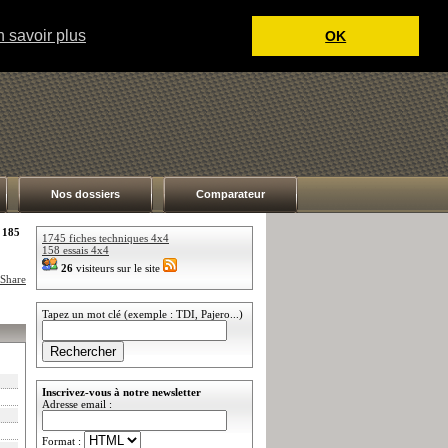
 savoir plus
OK
Nos dossiers
Comparateur
 185
1745 fiches techniques 4x4
158 essais 4x4
26
visiteurs sur le site
Tapez un mot clé (exemple : TDI, Pajero...)
Inscrivez-vous à notre newsletter
Adresse email :
Format :