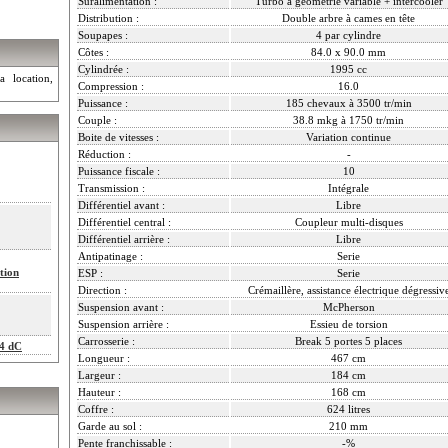
Suralimentation :
Turbo à géométrie variable + intercooler
Distribution :
Double arbre à cames en tête
Soupapes :
4 par cylindre
Côtes :
84.0 x 90.0 mm
Cylindrée :
1995 cc
a location,
Compression :
16.0
Puissance :
185 chevaux à 3500 tr/min
Couple :
38.8 mkg à 1750 tr/min
Boite de vitesses :
Variation continue
Réduction :
-
Puissance fiscale :
10
Transmission :
Intégrale
Différentiel avant :
Libre
Différentiel central :
Coupleur multi-disques
Différentiel arrière :
Libre
Antipatinage :
Serie
tion
ESP :
Serie
Direction :
Crémaillère, assistance électrique dégressiv
Suspension avant :
McPherson
Suspension arrière :
Essieu de torsion
Carrosserie :
Break 5 portes 5 places
X4 dC
Longueur :
467 cm
Largeur :
184 cm
Hauteur :
168 cm
Coffre :
624 litres
Garde au sol :
210 mm
Pente franchissable :
-%