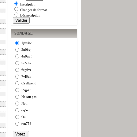
Inscription
Changer de format
Désinscription
SONDAGE
1jxs4w
3n0byj
4u0qvf
5i2v6v
6rg6vi
7vl6dt
Ca dépend
e
i2qpk5
Ne sait pas
Non
oq5v0i
Oui
rcn753