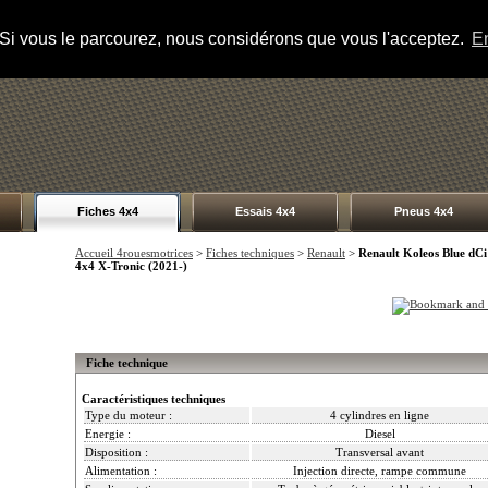
s. Si vous le parcourez, nous considérons que vous l'acceptez.
En
Fiches 4x4
Essais 4x4
Pneus 4x4
Accueil 4rouesmotrices
>
Fiches techniques
>
Renault
>
Renault Koleos Blue dCi
4x4 X-Tronic (2021-)
Fiche technique
Caractéristiques techniques
Type du moteur :
4 cylindres en ligne
Energie :
Diesel
Disposition :
Transversal avant
Alimentation :
Injection directe, rampe commune