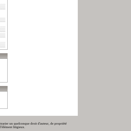
ontrarier un quelconque droit d'auteur, de propriété
l'élément litigieux.