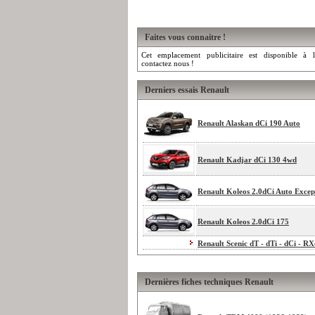
Faites vous connaitre !
Cet emplacement publicitaire est disponible à l
contactez nous !
Derniers essais Renault
Renault Alaskan dCi 190 Auto
Renault Kadjar dCi 130 4wd
Renault Koleos 2.0dCi Auto Excep
Renault Koleos 2.0dCi 175
Renault Scenic dT - dTi - dCi - R
Dernières fiches techniques Renault