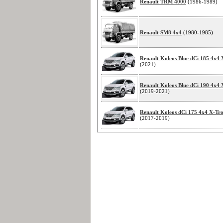
Renault TRM 4000
(1986-1989)
Renault SM8 4x4
(1980-1985)
Renault Koleos Blue dCi 185 4x4 
(2021)
Renault Koleos Blue dCi 190 4x4 
(2019-2021)
Renault Koleos dCi 175 4x4 X-Tro
(2017-2019)