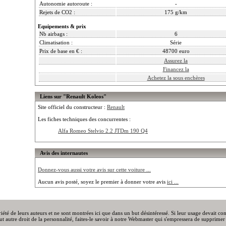
Autonomie autoroute :
-
Rejets de CO2 :
175 g/km
Equipements & prix
Nb airbags :
6
Climatisation :
Série
Prix de base en € :
48700 euro
Assurez la
Financez la
Achetez la sous enchères
Liens sur "Renault Koleos"
Site officiel du constructeur :
Renault
Les fiches techniques des concurrentes :
Alfa Romeo Stelvio 2.2 JTDm 190 Q4
Avis des internautes
Donnez-vous aussi votre avis sur cette voiture ...
Aucun avis posté, soyez le premier à donner votre avis
ici ...
priété de leurs auteurs et ne sont montrées ici que dans un but désintéressé. Si leur usage devait c
out autre droit de la personnalité, faites-le savoir à notre Webmaster qui s'empressera de supprimer 