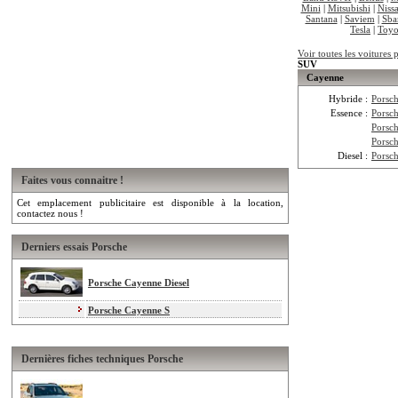
Mini
|
Mitsubishi
|
Niss
Santana
|
Saviem
|
Sba
Tesla
|
Toyo
Voir toutes les voitures
SUV
Cayenne
Hybride :
Porsc
Essence :
Porsc
Porsc
Porsc
Diesel :
Porsc
Faites vous connaitre !
Cet emplacement publicitaire est disponible à la location,
contactez nous !
Derniers essais Porsche
Porsche Cayenne Diesel
Porsche Cayenne S
Dernières fiches techniques Porsche