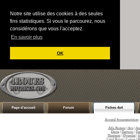
Notre site utilise des cookies à des seules
fins statistiques. Si vous le parcourez, nous
considérons que vous l'acceptez.
En savoir plus
OK
Page d'accueil
Forum
Fiches 4x4
Accueil 4rouesmotrices
Alfa Romeo
|
Aro
|
Au
Dacia
|
Daewoo
|
Da
Hummer
|
Hyundai
|
I
Land Rover
|
Lexus
|
M