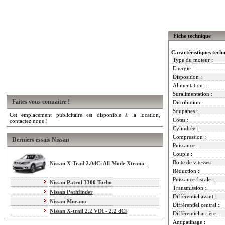
Fiche technique
Caractéristiques tech
Type du moteur :
Energie :
Disposition :
Alimentation :
Suralimentation :
Faites vous connaitre !
Distribution :
Soupapes :
Cet emplacement publicitaire est disponible à la location,
Côtes :
contactez nous !
Cylindrée :
Compression :
Derniers essais Nissan
Puissance :
Couple :
Boite de vitesses :
Nissan X-Trail 2.0dCi All Mode Xtronic
Réduction :
Puissance fiscale :
Nissan Patrol 3300 Turbo
Transmission :
Nissan Pathfinder
Différentiel avant :
Nissan Murano
Différentiel central :
Nissan X-trail 2.2 VDI - 2.2 dCi
Différentiel arrière :
Antipatinage :