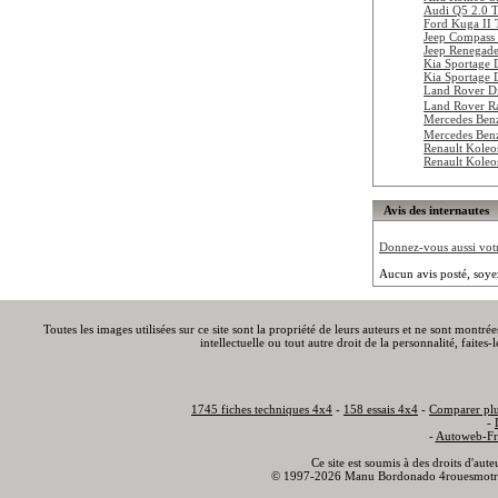
Audi Q5 2.0 
Ford Kuga II
Jeep Compass 
Jeep Renegade
Kia Sportage
Kia Sportage
Land Rover D
Land Rover R
Mercedes Ben
Mercedes Be
Renault Koleo
Renault Koleo
Avis des internautes
Donnez-vous aussi votre
Aucun avis posté, soye
Toutes les images utilisées sur ce site sont la propriété de leurs auteurs et ne sont montré
intellectuelle ou tout autre droit de la personnalité, faite
1745 fiches techniques 4x4
-
158 essais 4x4
-
Comparer plu
-
-
Autoweb-Fr
Ce site est soumis à des droits d'aut
© 1997-2026 Manu Bordonado 4rouesmotr