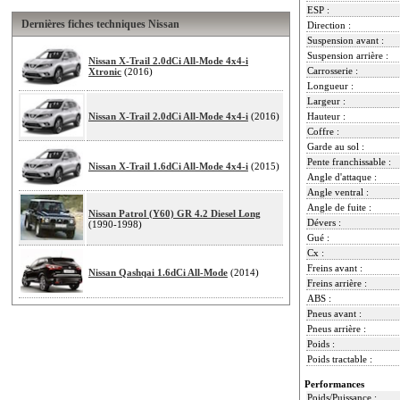
ESP :
Dernières fiches techniques Nissan
Direction :
Suspension avant :
Suspension arrière :
Nissan X-Trail 2.0dCi All-Mode 4x4-i
Carrosserie :
Xtronic
(2016)
Longueur :
Largeur :
Nissan X-Trail 2.0dCi All-Mode 4x4-i
(2016)
Hauteur :
Coffre :
Garde au sol :
Pente franchissable :
Nissan X-Trail 1.6dCi All-Mode 4x4-i
(2015)
Angle d'attaque :
Angle ventral :
Angle de fuite :
Nissan Patrol (Y60) GR 4.2 Diesel Long
Dévers :
(1990-1998)
Gué :
Cx :
Freins avant :
Nissan Qashqai 1.6dCi All-Mode
(2014)
Freins arrière :
ABS :
Pneus avant :
Pneus arrière :
Poids :
Poids tractable :
Performances
Poids/Puissance :