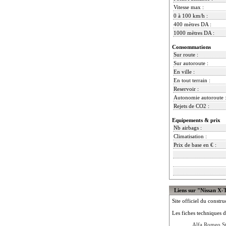
Vitesse max :
0 à 100 km/h :
400 mètres DA :
1000 mètres DA :
Consommations
Sur route :
Sur autoroute :
En ville :
En tout terrain :
Reservoir :
Autonomie autoroute 
Rejets de CO2 :
Equipements & prix
Nb airbags :
Climatisation :
Prix de base en € :
Liens sur "Nissan X-T
Site officiel du constru
Les fiches techniques d
Alfa Romeo S