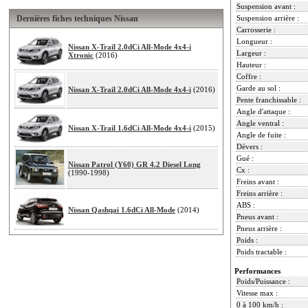
Suspension avant :
Dernières fiches techniques Nissan
Suspension arrière :
Carrosserie :
Longueur :
Nissan X-Trail 2.0dCi All-Mode 4x4-i
Largeur :
Xtronic
(2016)
Hauteur :
Coffre :
Garde au sol :
Nissan X-Trail 2.0dCi All-Mode 4x4-i
(2016)
Pente franchissable :
Angle d'attaque :
Angle ventral :
Nissan X-Trail 1.6dCi All-Mode 4x4-i
(2015)
Angle de fuite :
Dévers :
Gué :
Nissan Patrol (Y60) GR 4.2 Diesel Long
Cx :
(1990-1998)
Freins avant :
Freins arrière :
ABS :
Nissan Qashqai 1.6dCi All-Mode
(2014)
Pneus avant :
Pneus arrière :
Poids :
Poids tractable :
Performances
Poids/Puissance :
Vitesse max :
0 à 100 km/h :