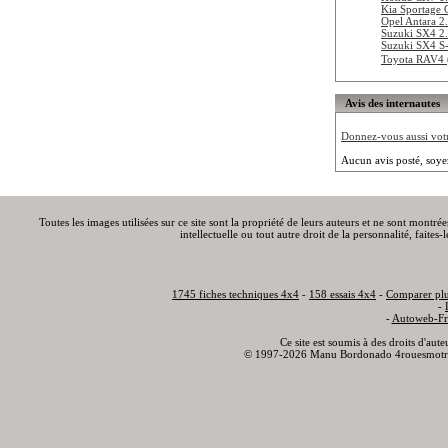
Kia Sportage 
Opel Antara 
Suzuki SX4 2
Suzuki SX4 S-
Toyota RAV4 
Avis des internautes
Donnez-vous aussi votre
Aucun avis posté, soye
Toutes les images utilisées sur ce site sont la propriété de leurs auteurs et ne sont montré
intellectuelle ou tout autre droit de la personnalité, faite
1745 fiches techniques 4x4
-
158 essais 4x4
-
Comparer plu
-
-
Autoweb-Fr
Ce site est soumis à des droits d'aut
© 1997-2026 Manu Bordonado 4rouesmotr