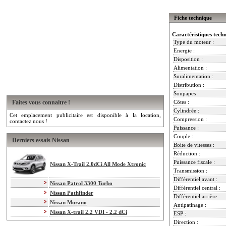
Fiche technique
Caractéristiques tech
Type du moteur :
Energie :
Disposition :
Alimentation :
Suralimentation :
Distribution :
Soupapes :
Faites vous connaitre !
Côtes :
Cylindrée :
Cet emplacement publicitaire est disponible à la location,
Compression :
contactez nous !
Puissance :
Couple :
Derniers essais Nissan
Boite de vitesses :
Réduction :
Puissance fiscale :
Nissan X-Trail 2.0dCi All Mode Xtronic
Transmission :
Différentiel avant :
Nissan Patrol 3300 Turbo
Différentiel central :
Nissan Pathfinder
Différentiel arrière :
Nissan Murano
Antipatinage :
Nissan X-trail 2.2 VDI - 2.2 dCi
ESP :
Direction :