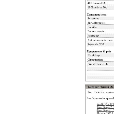
400 mètres DA :
1000 mètres DA :
Consommations
Sur route :
Sur autoroute :
En ville :
En tout terrain :
Reservoir :
Autonomie autoroute 
Rejets de CO2 :
Equipements & prix
Nb airbags :
Climatisation :
Prix de base en € :
Liens sur "Nissan Qa
Site officiel du constru
Les fiches techniques d
Audi Q3 2.0 
Ford Kuga 2.
Ford Kuga II
Honda CRV 1