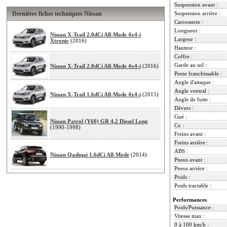
Suspension avant :
Dernières fiches techniques Nissan
Suspension arrière :
Carrosserie :
Longueur :
Nissan X-Trail 2.0dCi All-Mode 4x4-i
Largeur :
Xtronic
(2016)
Hauteur :
Coffre :
Garde au sol :
Nissan X-Trail 2.0dCi All-Mode 4x4-i
(2016)
Pente franchissable :
Angle d'attaque :
Angle ventral :
Nissan X-Trail 1.6dCi All-Mode 4x4-i
(2015)
Angle de fuite :
Dévers :
Gué :
Nissan Patrol (Y60) GR 4.2 Diesel Long
Cx :
(1990-1998)
Freins avant :
Freins arrière :
ABS :
Nissan Qashqai 1.6dCi All-Mode
(2014)
Pneus avant :
Pneus arrière :
Poids :
Poids tractable :
Performances
Poids/Puissance :
Vitesse max :
0 à 100 km/h :