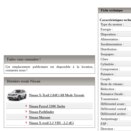
Fiche technique
Caractéristiques tech
Type du moteur :
Energie :
Disposition :
Alimentation :
Suralimentation :
Distribution :
Soupapes :
Faites vous connaitre !
Côtes :
Cylindrée :
Cet emplacement publicitaire est disponible à la location,
Compression :
contactez nous !
Puissance :
Couple :
Derniers essais Nissan
Boite de vitesses :
Réduction :
Puissance fiscale :
Nissan X-Trail 2.0dCi All Mode Xtronic
Transmission :
Différentiel avant :
Nissan Patrol 3300 Turbo
Différentiel central :
Nissan Pathfinder
Différentiel arrière :
Nissan Murano
Antipatinage :
Nissan X-trail 2.2 VDI - 2.2 dCi
ESP :
Direction :