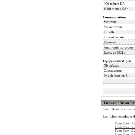
400 mètres DA :
1000 mètres DA :
Consommations
Sur route :
Sur autoroute :
En ville :
En tout terrain :
Reservoir :
Autonomie autoroute 
Rejets de CO2 :
Equipements & prix
Nb airbags :
Climatisation :
Prix de base en € :
Liens sur "Nissan Te
Site officiel du constru
Les fiches techniques d
Foers Ibex II 
Foers Ibex II 
Foers Ibex II 
Foers Ibex II 