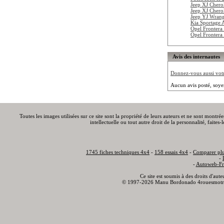
Jeep XJ Chero
Jeep XJ Chero
Jeep YJ Wrang
Kia Sportage
Opel Frontera
Opel Frontera
Avis des internautes
Donnez-vous aussi votre
Aucun avis posté, soye
Toutes les images utilisées sur ce site sont la propriété de leurs auteurs et ne sont montré
intellectuelle ou tout autre droit de la personnalité, faite
1745 fiches techniques 4x4
-
158 essais 4x4
-
Comparer plu
-
-
Autoweb-Fr
Ce site est soumis à des droits d'aut
© 1997-2026 Manu Bordonado 4rouesmotr