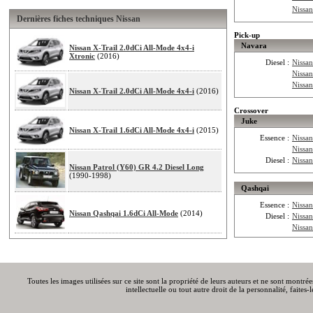
Nissan
Dernières fiches techniques Nissan
Pick-up
Navara
Nissan X-Trail 2.0dCi All-Mode 4x4-i
Xtronic
(2016)
Diesel :
Nissa
Nissa
Nissa
Nissan X-Trail 2.0dCi All-Mode 4x4-i
(2016)
Crossover
Juke
Nissan X-Trail 1.6dCi All-Mode 4x4-i
(2015)
Essence :
Nissan
Nissa
Diesel :
Nissa
Nissan Patrol (Y60) GR 4.2 Diesel Long
(1990-1998)
Qashqai
Essence :
Nissa
Nissan Qashqai 1.6dCi All-Mode
(2014)
Diesel :
Nissa
Nissa
Toutes les images utilisées sur ce site sont la propriété de leurs auteurs et ne sont montré
intellectuelle ou tout autre droit de la personnalité, faite