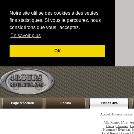
Notre site utilise des cookies à des seules
fins statistiques. Si vous le parcourez, nous
considérons que vous l'acceptez.
En savoir plus
OK
Page d'accueil
Forum
Fiches 4x4
Accueil 4rouesmotrices
Alfa Romeo
|
Aro
|
Au
Dacia
|
Daewoo
|
Da
Hummer
|
Hyundai
|
I
Land Rover
|
Lexus
|
M