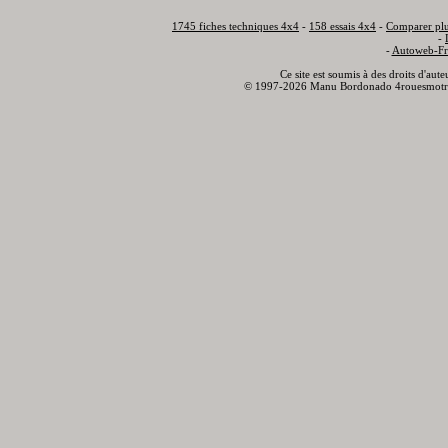
1745 fiches techniques 4x4
-
158 essais 4x4
-
Comparer plu
-
-
Autoweb-Fr
Ce site est soumis à des droits d'aut
© 1997-2026 Manu Bordonado 4rouesmotr