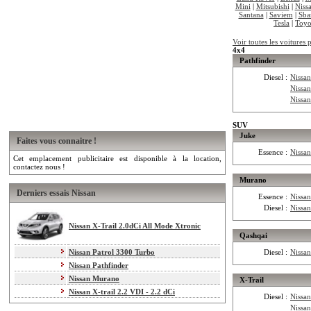
Mini
|
Mitsubishi
|
Niss
Santana
|
Saviem
|
Sba
Tesla
|
Toyo
Voir toutes les voitures 
4x4
Pathfinder
Diesel :
Nissan
Nissan
Nissan
SUV
Juke
Faites vous connaitre !
Essence :
Nissa
Cet emplacement publicitaire est disponible à la location,
contactez nous !
Murano
Derniers essais Nissan
Essence :
Nissa
Diesel :
Nissa
Nissan X-Trail 2.0dCi All Mode Xtronic
Qashqai
Nissan Patrol 3300 Turbo
Diesel :
Nissa
Nissan Pathfinder
Nissan Murano
X-Trail
Nissan X-trail 2.2 VDI - 2.2 dCi
Diesel :
Nissan
Nissan