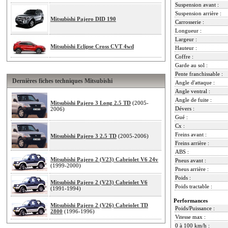
Suspension avant :
Suspension arrière :
Mitsubishi Pajero DID 190
Carrosserie :
Longueur :
Largeur :
Mitsubishi Eclipse Cross CVT 4wd
Hauteur :
Coffre :
Garde au sol :
Pente franchissable :
Dernières fiches techniques Mitsubishi
Angle d'attaque :
Angle ventral :
Angle de fuite :
Mitsubishi Pajero 3 Long 2.5 TD
(2005-
Dévers :
2006)
Gué :
Cx :
Freins avant :
Mitsubishi Pajero 3 2.5 TD
(2005-2006)
Freins arrière :
ABS :
Mitsubishi Pajero 2 (V23) Cabriolet V6 24v
Pneus avant :
(1999-2000)
Pneus arrière :
Poids :
Mitsubishi Pajero 2 (V23) Cabriolet V6
Poids tractable :
(1991-1994)
Performances
Mitsubishi Pajero 2 (V26) Cabriolet TD
Poids/Puissance :
2800
(1996-1996)
Vitesse max :
0 à 100 km/h :