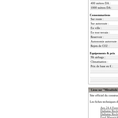
400 mètres DA :
1000 mètres DA :
Consommations
Sur route :
Sur autoroute :
En ville :
En tout terrain :
Reservoir :
Autonomie autoroute 
Rejets de CO2 :
Equipements & prix
Nb airbags :
Climatisation :
Prix de base en € :
Liens sur "Mitsubishi
Site officiel du constru
Les fiches techniques d
Aro 24.4 Fore
Daihatsu Roc
Daihatsu Roc
Ford Maveric