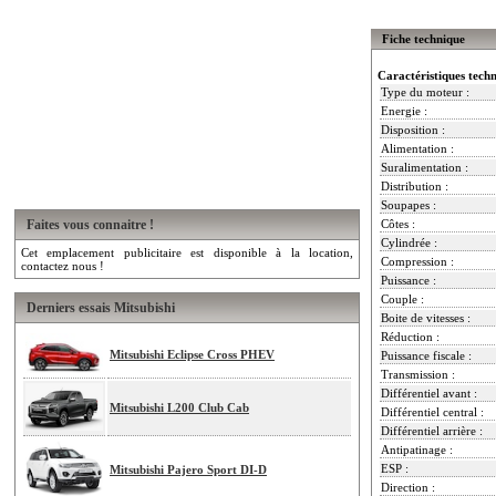
Fiche technique
Caractéristiques tech
Type du moteur :
Energie :
Disposition :
Alimentation :
Suralimentation :
Distribution :
Soupapes :
Faites vous connaitre !
Côtes :
Cylindrée :
Cet emplacement publicitaire est disponible à la location,
Compression :
contactez nous !
Puissance :
Couple :
Derniers essais Mitsubishi
Boite de vitesses :
Réduction :
Mitsubishi Eclipse Cross PHEV
Puissance fiscale :
Transmission :
Différentiel avant :
Mitsubishi L200 Club Cab
Différentiel central :
Différentiel arrière :
Antipatinage :
ESP :
Mitsubishi Pajero Sport DI-D
Direction :