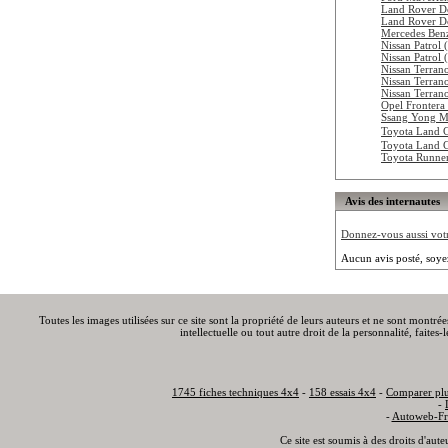
Land Rover D
Land Rover D
Mercedes Ben
Nissan Patrol
Nissan Patrol
Nissan Terran
Nissan Terran
Nissan Terran
Opel Frontera
Ssang Yong M
Toyota Land 
Toyota Land 
Toyota Runne
Avis des internautes
Donnez-vous aussi votre
Aucun avis posté, soye
Toutes les images utilisées sur ce site sont la propriété de leurs auteurs et ne sont montré
intellectuelle ou tout autre droit de la personnalité, faite
1745 fiches techniques 4x4
-
158 essais 4x4
-
Comparer plu
-
-
Autoweb-Fr
Ce site est soumis à des droits d'aut