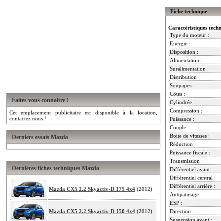
Fiche technique
Caractéristiques tech
Type du moteur :
Energie :
Disposition :
Alimentation :
Suralimentation :
Distribution :
Soupapes :
Côtes :
Faites vous connaitre !
Cylindrée :
Compression :
Cet emplacement publicitaire est disponible à la location,
contactez nous !
Puissance :
Couple :
Boite de vitesses :
Derniers essais Mazda
Réduction :
Puissance fiscale :
Transmission :
Dernières fiches techniques Mazda
Différentiel avant :
Différentiel central :
Différentiel arrière :
Mazda CX5 2.2 Skyactiv-D 175 4x4
(2012)
Antipatinage :
ESP :
Mazda CX5 2.2 Skyactiv-D 150 4x4
(2012)
Direction :
Suspension avant :