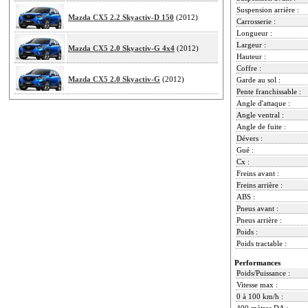
Suspension arrière :
Mazda CX5 2.2 Skyactiv-D 150
(2012)
Carrosserie :
Longueur :
Largeur :
Mazda CX5 2.0 Skyactiv-G 4x4
(2012)
Hauteur :
Coffre :
Mazda CX5 2.0 Skyactiv-G
(2012)
Garde au sol :
Pente franchissable :
Angle d'attaque :
Angle ventral :
Angle de fuite :
Dévers :
Gué :
Cx :
Freins avant :
Freins arrière :
ABS :
Pneus avant :
Pneus arrière :
Poids :
Poids tractable :
Performances
Poids/Puissance :
Vitesse max :
0 à 100 km/h :
400 mètres DA :