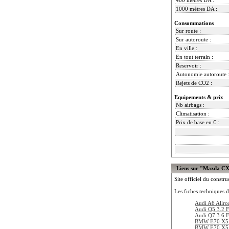
1000 mètres DA :
Consommations
Sur route :
Sur autoroute :
En ville :
En tout terrain :
Reservoir :
Autonomie autoroute 
Rejets de CO2 :
Equipements & prix
Nb airbags :
Climatisation :
Prix de base en € :
Liens sur "Mazda C
Site officiel du constru
Les fiches techniques d
Audi A6 Allro
Audi Q5 3.2 F
Audi Q7 3.6 F
BMW E70 X5 
BMW E70 X5 