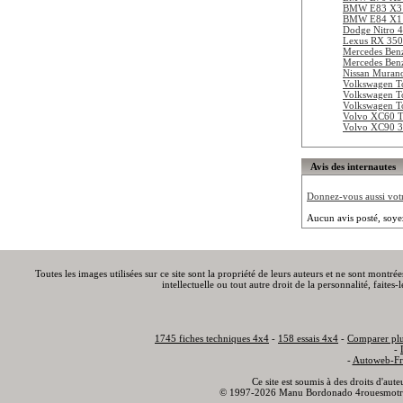
BMW E83 X3 
BMW E84 X1 
Dodge Nitro 4
Lexus RX 350
Mercedes Be
Mercedes Be
Nissan Muran
Volkswagen To
Volkswagen To
Volkswagen To
Volvo XC60 
Volvo XC90 3
Avis des internautes
Donnez-vous aussi votre
Aucun avis posté, soye
Toutes les images utilisées sur ce site sont la propriété de leurs auteurs et ne sont montré
intellectuelle ou tout autre droit de la personnalité, faite
1745 fiches techniques 4x4
-
158 essais 4x4
-
Comparer plu
-
-
Autoweb-Fr
Ce site est soumis à des droits d'aut
© 1997-2026 Manu Bordonado 4rouesmotr