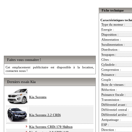
Fiche technique
Caractéristiques tech
Type du moteur :
Energie :
Disposition :
Alimentation :
Suralimentation :
Distribution :
Soupapes :
Faites vous connaitre !
Côtes :
Cylindrée :
Cet emplacement publicitaire est disponible à la location,
Compression :
contactez nous !
Puissance :
Couple :
Derniers essais Kia
Boite de vitesses :
Réduction :
Puissance fiscale :
Kia Sorento
Transmission :
Différentiel avant :
Différentiel central :
Différentiel arrière :
Kia Sorento 2.2 CRDi
Antipatinage :
ESP :
Kia Sorento CRDi 170 Shilton
Direction :