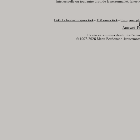
intellectuelle ou tout autre droit de la personnalité, faite
1745 fiches techniques 4x4
-
158 essais 4x4
-
Comparer plu
-
-
Autoweb-Fr
Ce site est soumis à des droits d'aut
© 1997-2026 Manu Bordonado 4rouesmotr