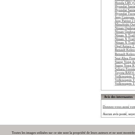
Honda CRV (C
Hyundai Sant
Hyundai Santa
Hyundai Tucs
Jeep Compass
Jeep Patriot 
Mitsubishi Ou
Nissan Qashqa
Nissan Qashqa
Nissan X Trai
Nissan X Trai
Nissan X Trai
Opel Antara 2
Renault Koleo
Renault Koleo
Seat Altea Fr
Ssang Yong A
Ssang Yong K
Subaru Forest
Toyota RAV4 
Volkswagen T
Volkswagen Ti
Volkswagen T
Avis des internautes
Donnez-vous aussi votre
Aucun avis posté, soye
Toutes les images utilisées sur ce site sont la propriété de leurs auteurs et ne sont montré