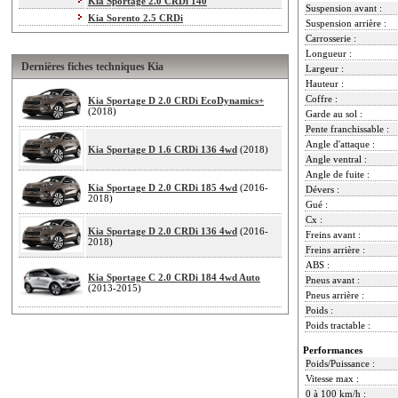
Kia Sportage 2.0 CRDi 140
Suspension avant :
Kia Sorento 2.5 CRDi
Suspension arrière :
Carrosserie :
Longueur :
Dernières fiches techniques Kia
Largeur :
Hauteur :
Coffre :
Kia Sportage D 2.0 CRDi EcoDynamics+
(2018)
Garde au sol :
Pente franchissable :
Angle d'attaque :
Kia Sportage D 1.6 CRDi 136 4wd
(2018)
Angle ventral :
Angle de fuite :
Kia Sportage D 2.0 CRDi 185 4wd
(2016-
Dévers :
2018)
Gué :
Cx :
Kia Sportage D 2.0 CRDi 136 4wd
(2016-
Freins avant :
2018)
Freins arrière :
ABS :
Kia Sportage C 2.0 CRDi 184 4wd Auto
Pneus avant :
(2013-2015)
Pneus arrière :
Poids :
Poids tractable :
Performances
Poids/Puissance :
Vitesse max :
0 à 100 km/h :