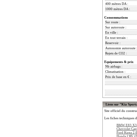
400 mètres DA :
1000 mètres DA :
Consommations
Sur route :
Sur autoroute :
En ville :
En tout terrain :
Reservoir :
Autonomie autoroute 
Rejets de CO2 :
Equipements & prix
Nb airbags :
Climatisation :
Prix de base en € :
Liens sur "Kia Sport
Site officiel du constru
Les fiches techniques d
BMW E83 X3 
Chevrolet Ca
Ford Kuga 2.
Honda CRV (B