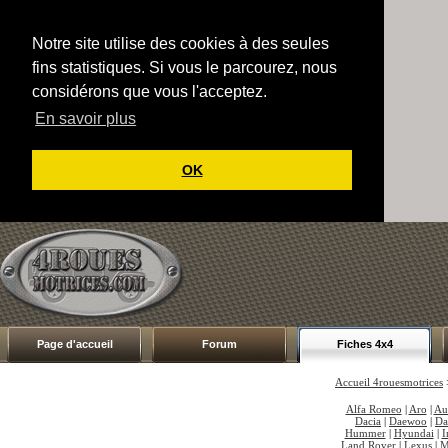
Notre site utilise des cookies à des seules
fins statistiques. Si vous le parcourez, nous
considérons que vous l'acceptez.
En savoir plus
OK
Page d'accueil
Forum
Fiches 4x4
Accueil 4rouesmotrices
Alfa Romeo
|
Aro
|
Au
Dacia
|
Daewoo
|
Da
Hummer
|
Hyundai
|
I
Land Rover
|
Lexus
|
M