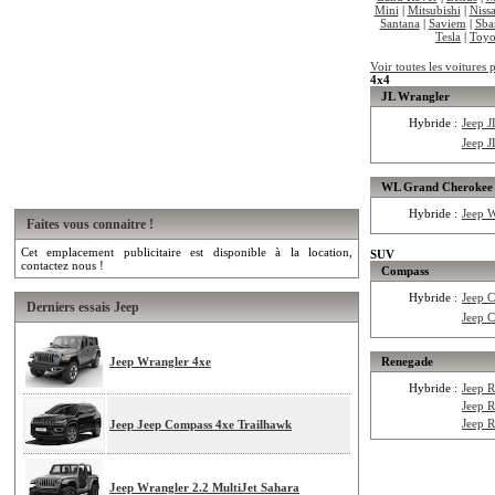
Mini
|
Mitsubishi
|
Niss
Santana
|
Saviem
|
Sba
Tesla
|
Toyo
Voir toutes les voitures 
4x4
JL Wrangler
Hybride :
Jeep 
Jeep 
WL Grand Cherokee
Hybride :
Jeep 
Faites vous connaitre !
Cet emplacement publicitaire est disponible à la location,
SUV
contactez nous !
Compass
Hybride :
Jeep 
Derniers essais Jeep
Jeep 
Jeep Wrangler 4xe
Renegade
Hybride :
Jeep 
Jeep 
Jeep 
Jeep Jeep Compass 4xe Trailhawk
Jeep Wrangler 2.2 MultiJet Sahara