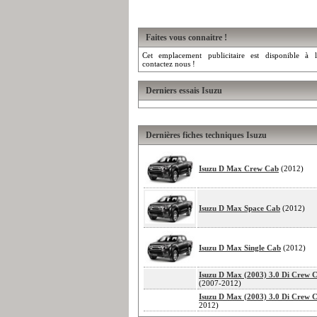
Faites vous connaitre !
Cet emplacement publicitaire est disponible à l
contactez nous !
Derniers essais Isuzu
Dernières fiches techniques Isuzu
Isuzu D Max Crew Cab
(2012)
Isuzu D Max Space Cab
(2012)
Isuzu D Max Single Cab
(2012)
Isuzu D Max (2003) 3.0 Di Crew 
(2007-2012)
Isuzu D Max (2003) 3.0 Di Crew 
2012)