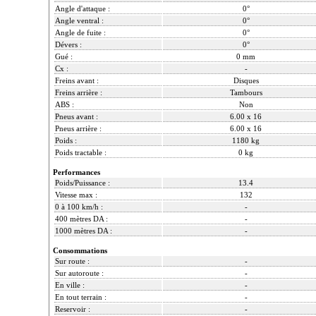
Angle d'attaque :
0°
Angle ventral :
0°
Angle de fuite :
0°
Dévers :
0°
Gué :
0 mm
Cx :
-
Freins avant :
Disques
Freins arrière :
Tambours
ABS :
Non
Pneus avant :
6.00 x 16
Pneus arrière :
6.00 x 16
Poids :
1180 kg
Poids tractable :
0 kg
Performances
Poids/Puissance :
13.4
Vitesse max :
132
0 à 100 km/h :
-
400 mètres DA :
-
1000 mètres DA :
-
Consommations
Sur route :
-
Sur autoroute :
-
En ville :
-
En tout terrain :
-
Reservoir :
-