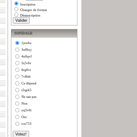
Inscription
Changer de format
Désinscription
SONDAGE
1jxs4w
3n0byj
4u0qvf
5i2v6v
6rg6vi
7vl6dt
Ca dépend
i2qpk5
Ne sait pas
Non
oq5v0i
Oui
rcn753