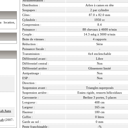
Suralimentation :
-
Distribution :
Arbre à cames en tête
Soupapes :
2 par cylindre
Côtes :
87.0 x 82.0 mm
Cylindrée :
1950 cc
a location,
Compression :
8.4
Puissance :
88 chevaux à 4600 tr/min
Couple :
14.3 mkg à 3000 tr/min
Boite de vitesses :
4 rapports
Réduction :
Série
Puissance fiscale :
-
Transmission :
4x4 enclenchable
Différentiel avant :
Libre
Différentiel central :
Non
Différentiel arrière :
Glissement limité
Antipatinage :
Non
ESP :
Non
Direction :
-
Suspension avant :
Triangles superposés
Suspension arrière :
Essieu rigide, ressorts hélicoïdaux
Carrosserie :
Berline 3 portes, 5 places
Longueur :
408 cm
Largeur :
165 cm
Cab Auto
Hauteur :
180 cm
Coffre :
0 litres
Cab
(2007-
Garde au sol :
0 mm
Pente franchissable :
-%