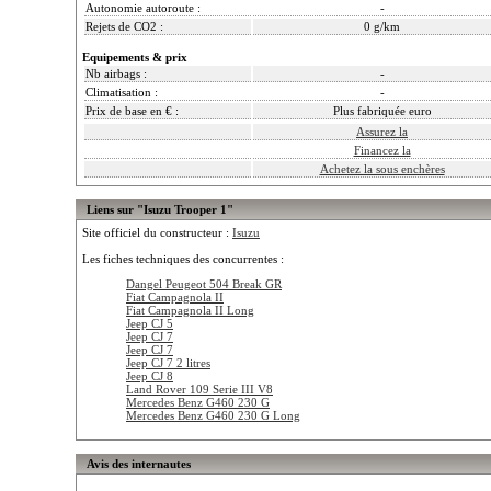
Autonomie autoroute :
-
Rejets de CO2 :
0 g/km
Equipements & prix
Nb airbags :
-
Climatisation :
-
Prix de base en € :
Plus fabriquée euro
Assurez la
Financez la
Achetez la sous enchères
Liens sur "Isuzu Trooper 1"
Site officiel du constructeur :
Isuzu
Les fiches techniques des concurrentes :
Dangel Peugeot 504 Break GR
Fiat Campagnola II
Fiat Campagnola II Long
Jeep CJ 5
Jeep CJ 7
Jeep CJ 7
Jeep CJ 7 2 litres
Jeep CJ 8
Land Rover 109 Serie III V8
Mercedes Benz G460 230 G
Mercedes Benz G460 230 G Long
Avis des internautes