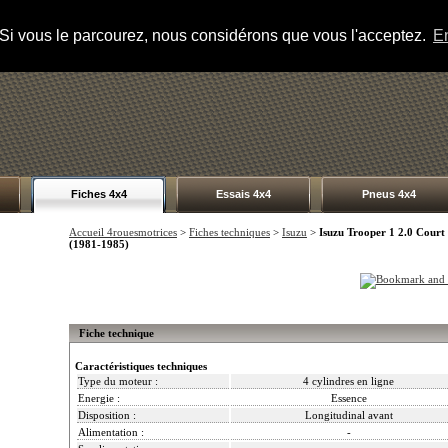
s. Si vous le parcourez, nous considérons que vous l'acceptez.
En
Fiches 4x4
Essais 4x4
Pneus 4x4
Accueil 4rouesmotrices
>
Fiches techniques
>
Isuzu
>
Isuzu Trooper 1 2.0 Court
(1981-1985)
Fiche technique
Caractéristiques techniques
Type du moteur :
4 cylindres en ligne
Energie :
Essence
Disposition :
Longitudinal avant
Alimentation :
-