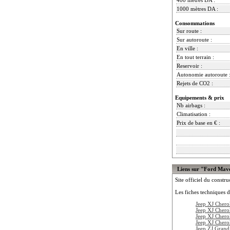
1000 mètres DA :
Consommations
Sur route :
Sur autoroute :
En ville :
En tout terrain :
Reservoir :
Autonomie autoroute 
Rejets de CO2 :
Equipements & prix
Nb airbags :
Climatisation :
Prix de base en € :
Liens sur "Ford Mav
Site officiel du constru
Les fiches techniques d
Jeep XJ Chero
Jeep XJ Chero
Jeep XJ Cher
Jeep XJ Cher
Jeep ZJ Gran