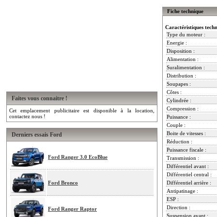
Fiche technique
Caractéristiques tech
Type du moteur :
Energie :
Disposition :
Alimentation :
Suralimentation :
Distribution :
Soupapes :
Côtes :
Faites vous connaitre !
Cylindrée :
Compression :
Cet emplacement publicitaire est disponible à la location,
contactez nous !
Puissance :
Couple :
Boite de vitesses :
Derniers essais Ford
Réduction :
Puissance fiscale :
Ford Ranger 3.0 EcoBlue
Transmission :
Différentiel avant :
Différentiel central :
Ford Bronco
Différentiel arrière :
Antipatinage :
ESP :
Direction :
Ford Ranger Raptor
Suspension avant :