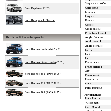
Suspension arrière :
Carrosserie :
Ford Explorer PHEV
Longueur :
Largeur :
Ford Ranger 2.0 Biturbo
Hauteur :
Coffre :
Garde au sol :
Pente franchissable :
Dernières fiches techniques Ford
Angle d'attaque :
Angle ventral :
Angle de fuite :
Ford Bronco Badlands
(2023)
Dévers :
Gué :
Cx :
Ford Bronco Outer Banks
(2023)
Freins avant :
Freins arrière :
ABS :
Ford Bronco 351
(1986-1996)
Pneus avant :
Pneus arrière :
Ford Bronco 351
(1982-1985)
Poids :
Poids tractable :
Ford Bronco 302
(1989-1995)
Performances
Poids/Puissance :
Vitesse max :
0 à 100 km/h :
400 mètres DA :