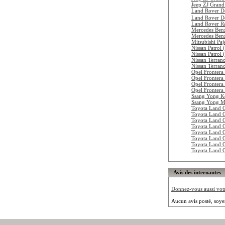
Jeep ZJ Gran
Land Rover D
Land Rover D
Land Rover R
Mercedes Ben
Mercedes Ben
Mitsubishi Pa
Nissan Patrol
Nissan Patro
Nissan Terran
Nissan Terran
Opel Frontera
Opel Frontera
Opel Frontera
Opel Frontera
Ssang Yong K
Ssang Yong M
Toyota Land 
Toyota Land 
Toyota Land 
Toyota Land 
Toyota Land 
Toyota Land 
Toyota Land 
Toyota Land 
Avis des internautes
Donnez-vous aussi votre
Aucun avis posté, soye