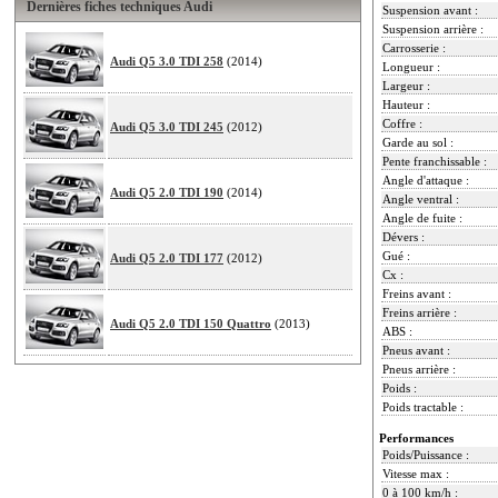
Dernières fiches techniques Audi
Suspension avant :
Suspension arrière :
Carrosserie :
Audi Q5 3.0 TDI 258
(2014)
Longueur :
Largeur :
Hauteur :
Coffre :
Audi Q5 3.0 TDI 245
(2012)
Garde au sol :
Pente franchissable :
Angle d'attaque :
Audi Q5 2.0 TDI 190
(2014)
Angle ventral :
Angle de fuite :
Dévers :
Gué :
Audi Q5 2.0 TDI 177
(2012)
Cx :
Freins avant :
Freins arrière :
Audi Q5 2.0 TDI 150 Quattro
(2013)
ABS :
Pneus avant :
Pneus arrière :
Poids :
Poids tractable :
Performances
Poids/Puissance :
Vitesse max :
0 à 100 km/h :