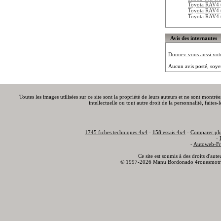
Toyota RAV4 
Toyota RAV4 
Toyota RAV4 
Avis des internautes
Donnez-vous aussi votre
Aucun avis posté, soye
Toutes les images utilisées sur ce site sont la propriété de leurs auteurs et ne sont montré
intellectuelle ou tout autre droit de la personnalité, faite
1745 fiches techniques 4x4
-
158 essais 4x4
-
Comparer plu
-
-
Autoweb-Fr
Ce site est soumis à des droits d'aut
© 1997-2026 Manu Bordonado 4rouesmotr