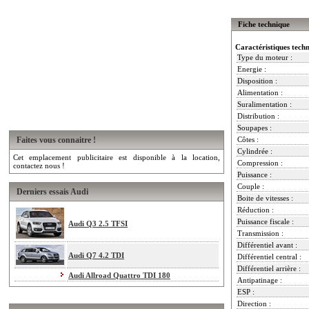
Fiche technique
Caractéristiques tech
Type du moteur :
Energie :
Disposition :
Alimentation :
Suralimentation :
Distribution :
Soupapes :
Faites vous connaitre !
Côtes :
Cylindrée :
Cet emplacement publicitaire est disponible à la location,
Compression :
contactez nous !
Puissance :
Couple :
Derniers essais Audi
Boite de vitesses :
Réduction :
Puissance fiscale :
Audi Q3 2.5 TFSI
Transmission :
Différentiel avant :
Audi Q7 4.2 TDI
Différentiel central :
Différentiel arrière :
Audi Allroad Quattro TDI 180
Antipatinage :
ESP :
Direction :