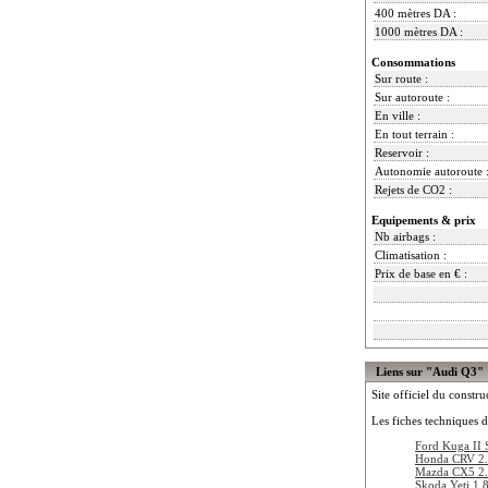
400 mètres DA :
1000 mètres DA :
Consommations
Sur route :
Sur autoroute :
En ville :
En tout terrain :
Reservoir :
Autonomie autoroute 
Rejets de CO2 :
Equipements & prix
Nb airbags :
Climatisation :
Prix de base en € :
Liens sur "Audi Q3"
Site officiel du constru
Les fiches techniques d
Ford Kuga II
Honda CRV 2.
Mazda CX5 2.
Skoda Yeti 1.