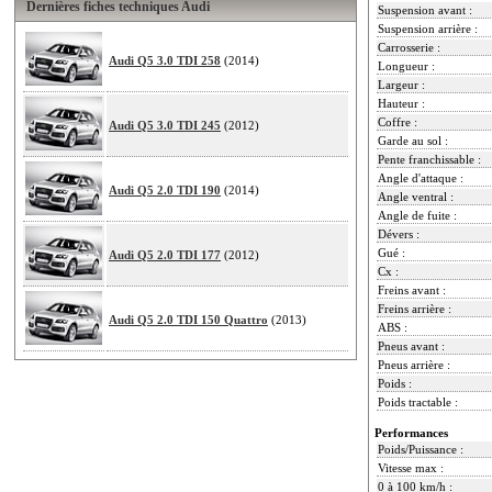
Dernières fiches techniques Audi
Suspension avant :
Suspension arrière :
Carrosserie :
Audi Q5 3.0 TDI 258
(2014)
Longueur :
Largeur :
Hauteur :
Coffre :
Audi Q5 3.0 TDI 245
(2012)
Garde au sol :
Pente franchissable :
Angle d'attaque :
Audi Q5 2.0 TDI 190
(2014)
Angle ventral :
Angle de fuite :
Dévers :
Gué :
Audi Q5 2.0 TDI 177
(2012)
Cx :
Freins avant :
Freins arrière :
Audi Q5 2.0 TDI 150 Quattro
(2013)
ABS :
Pneus avant :
Pneus arrière :
Poids :
Poids tractable :
Performances
Poids/Puissance :
Vitesse max :
0 à 100 km/h :