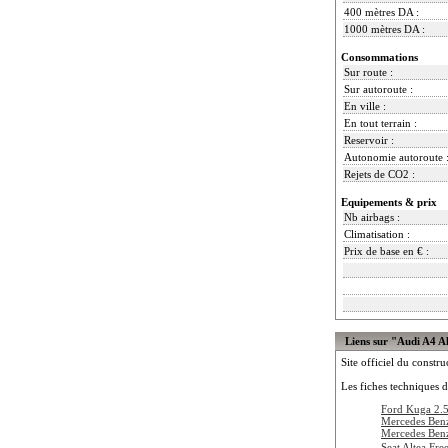
400 mètres DA :
1000 mètres DA :
Consommations
Sur route :
Sur autoroute :
En ville :
En tout terrain :
Reservoir :
Autonomie autoroute 
Rejets de CO2 :
Equipements & prix
Nb airbags :
Climatisation :
Prix de base en € :
Liens sur "Audi A4 A
Site officiel du constru
Les fiches techniques d
Ford Kuga 2.
Mercedes Be
Mercedes Be
Seat Altea Fr