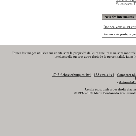
Volkswagen T
Avis des internautes
Donnez-vous aussi votre
Aucun avis posté, soye
Toutes les images utilisées sur ce site sont la propriété de leurs auteurs et ne sont montré
intellectuelle ou tout autre droit de la personnalité, faite
1745 fiches techniques 4x4
-
158 essais 4x4
-
Comparer plu
-
-
Autoweb-Fr
Ce site est soumis à des droits d'aut
© 1997-2026 Manu Bordonado 4rouesmotr