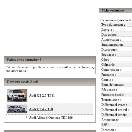
Fiche technique
Caractéristiques tech
Type du moteur :
Energie :
Disposition :
Alimentation :
Suralimentation :
Distribution :
Soupapes :
Faites vous connaitre !
Côtes :
Cylindrée :
Cet emplacement publicitaire est disponible à la location,
Compression :
contactez nous !
Puissance :
Couple :
Derniers essais Audi
Boite de vitesses :
Réduction :
Puissance fiscale :
Audi Q3 2.5 TFSI
Transmission :
Différentiel avant :
Audi Q7 4.2 TDI
Différentiel central :
Différentiel arrière :
Audi Allroad Quattro TDI 180
Antipatinage :
ESP :
Direction :