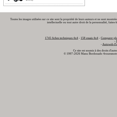
Toutes les images utilisées sur ce site sont la propriété de leurs auteurs et ne sont montré
intellectuelle ou tout autre droit de la personnalité, faite
1745 fiches techniques 4x4
-
158 essais 4x4
-
Comparer plu
-
-
Autoweb-Fr
Ce site est soumis à des droits d'aut
© 1997-2026 Manu Bordonado 4rouesmotr