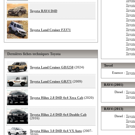
Toyot
Toyot
Toyot
Toyota RAV4 D4D
Toyot
Toyot
Toyot
Toyot
Toyota Land Cruiser FZJ71
Toyot
Toyot
Toyot
Toyot
Toyot
Dernières fiches techniques Toyota
Tercel
Toyota Land Cruiser GDJ250
(2024)
Essence :
Toyot
Toyota Land Cruiser GRJ71
(2009)
RAV4 (2001)
Diesel :
Toyot
Toyot
Toyota Hilux 2.8 D4D 4x4 Xtra Cab
(2020)
RAV4 (2013)
Toyota Hilux 2.4 D4D 4x4 Double Cab
Diesel :
Toyot
(2016)
Toyot
Toyot
Toyota Hilux 3.0 D4D 4x4 VX Auto
(2007-
2016)