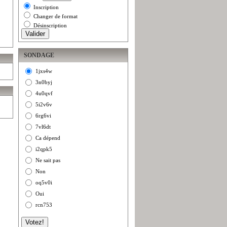
Inscription
Changer de format
Désinscription
SONDAGE
1jxs4w
3n0byj
4u0qvf
5i2v6v
6rg6vi
7vl6dt
Ca dépend
i2qpk5
Ne sait pas
Non
oq5v0i
Oui
rcn753