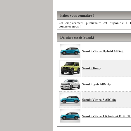
Faites vous connaitre !
Cet emplacement publicitaire est disponible à l
contactez nous !
Derniers essais Suzuki
Suzuki Vitara Hybrid AllGrip
Suzuki Jimny
Suzuki Ignis AllGrip
Suzuki Vitara S AllGrip
Suzuki Vitara 1.6 Auto et DDiS T