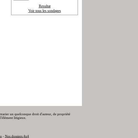
Resultat
Voir tous les sondages
ontrarier un quelconque droit d'auteur, de propriété
l'élément litigieux.
to
-
Nos dossiers 4x4