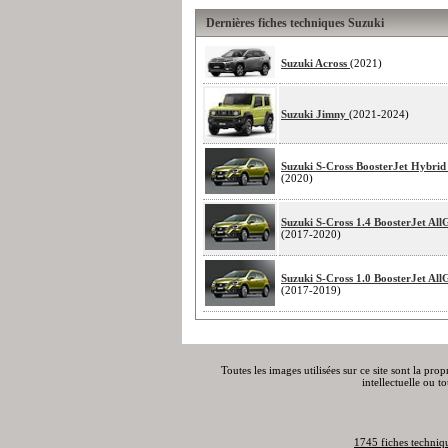
Dernières fiches techniques Suzuki
Suzuki Across
(2021)
Suzuki Jimny
(2021-2024)
Suzuki S-Cross BoosterJet Hybrid
(2020)
Suzuki S-Cross 1.4 BoosterJet All
(2017-2020)
Suzuki S-Cross 1.0 BoosterJet All
(2017-2019)
Toutes les images utilisées sur ce site sont la pro
intellectuelle ou t
1745 fiches techniq