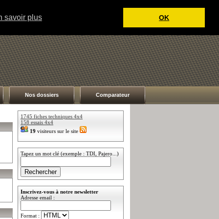
 savoir plus
OK
Nos dossiers
Comparateur
1745 fiches techniques 4x4
158 essais 4x4
19
visiteurs sur le site
Tapez un mot clé (exemple : TDI, Pajero...)
Inscrivez-vous à notre newsletter
Adresse email :
Format :