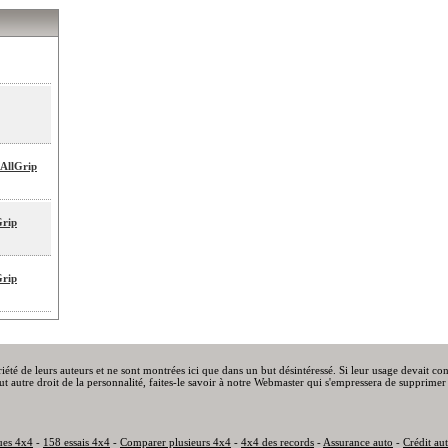
 AllGrip
Grip
Grip
priété de leurs auteurs et ne sont montrées ici que dans un but désintéressé. Si leur usage devait c
out autre droit de la personnalité, faites-le savoir à notre Webmaster qui s'empressera de supprimer 
ues 4x4
-
158 essais 4x4
-
Comparer plusieurs 4x4
-
4x4 des records
-
Assurance auto
-
Crédit au