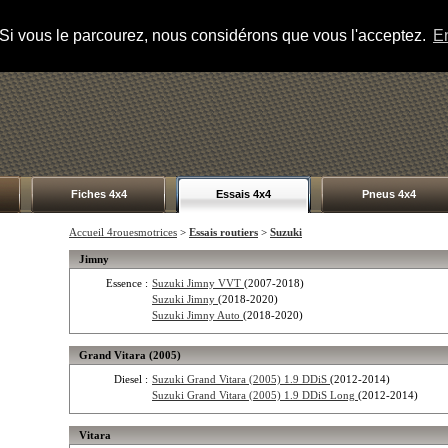
s. Si vous le parcourez, nous considérons que vous l'acceptez.
En
Fiches 4x4
Essais 4x4
Pneus 4x4
Accueil 4rouesmotrices
>
Essais routiers
>
Suzuki
Jimny
Essence :
Suzuki Jimny VVT
(2007-2018)
Suzuki Jimny
(2018-2020)
Suzuki Jimny Auto
(2018-2020)
Grand Vitara (2005)
Diesel :
Suzuki Grand Vitara (2005) 1.9 DDiS
(2012-2014)
Suzuki Grand Vitara (2005) 1.9 DDiS Long
(2012-2014)
Vitara