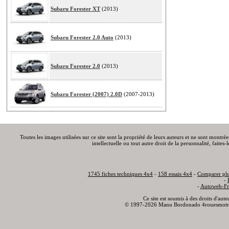
Subaru Forester XT
(2013)
Subaru Forester 2.0 Auto
(2013)
Subaru Forester 2.0
(2013)
Subaru Forester (2007) 2.0D
(2007-2013)
Toutes les images utilisées sur ce site sont la propriété de leurs auteurs et ne sont montré
intellectuelle ou tout autre droit de la personnalité, faite
1745 fiches techniques 4x4
-
158 essais 4x4
-
Comparer plu
-
-
Autoweb-Fr
Ce site est soumis à des droits d'aut
© 1997-2026 Manu Bordonado 4rouesmotr