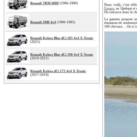
Renault TRM 4000
(1986-1989)
Donc voilà, c’est off
Espace
, au Qashqai et
On retrouve donc le cho
La gamme propose un 
Renault SM8 4x4
(1980-1985)
émissions de seulement
160 chevaux… On n’a p
Renault Koleos Blue dCi 185 4x4 X-Tronic
(2021)
Renault Koleos Blue dCi 190 4x4 X-Tronic
(2019-2021)
Renault Koleos dCi 175 4x4 X-Tronic
(2017-2019)