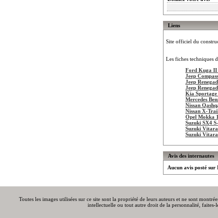
Liens
Site officiel du constru
Les fiches techniques d
Ford Kuga II
Jeep Compass
Jeep Renegad
Jeep Renegad
Kia Sportage
Mercedes Be
Nissan Qashq
Nissan X-Trai
Opel Mokka 
Suzuki SX4 S-
Suzuki Vitara
Suzuki Vitar
Avis des internautes
Aucun avis posté sur
Toutes les images utilisées sur ce site sont la propriété de leurs auteurs et ne sont montré
intellectuelle ou tout autre droit de la personnalité, faite