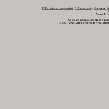
1745 fiches techniques 4x4
-
158 essais 4x4
-
Comparer plu
-
-
Autoweb-Fr
Ce site est soumis à des droits d'aut
© 1997-2026 Manu Bordonado 4rouesmotr