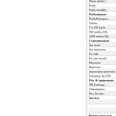
Pneus arrière :
Poids :
Poids tractable :
Performances
Poids/Puissance :
Vitesse :
0 à 100 km/h :
400 mètres DA :
1000 mètres DA :
Consommations
Sur route :
Sur autoroute :
En ville :
En tout terrain :
Moyenne :
Reservoir :
Autonomie autoroute 
Emissions de CO2 :
Prix & équipements
NB d'airbags :
Climatisation :
Prix de base :
Services
Donnez votre avis