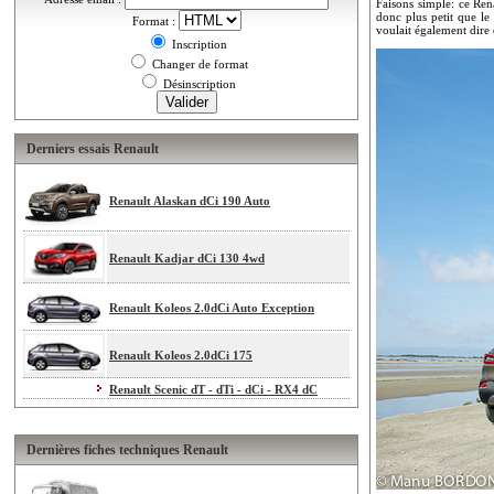
Faisons simple: ce Ren
donc plus petit que le
Format :
voulait également dire
Inscription
Changer de format
Désinscription
Derniers essais Renault
Renault Alaskan dCi 190 Auto
Renault Kadjar dCi 130 4wd
Renault Koleos 2.0dCi Auto Exception
Renault Koleos 2.0dCi 175
Renault Scenic dT - dTi - dCi - RX4 dC
Dernières fiches techniques Renault