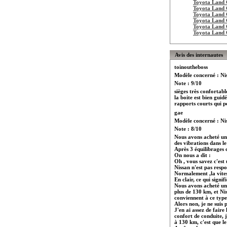
Toyota Land
Toyota Land
Toyota Land
Toyota Land
Toyota Land
Toyota Land
Avis des internautes
toinoutheboss
Modèle concerné : Ni
Note : 9/10
sièges très confortab
la boite est bien guid
rapports courts qui p
gae
Modèle concerné : Ni
Note : 8/10
Nous avons acheté un 
des vibrations dans l
Après 3 équilibrages 
On nous a dit :
Oh , vous savez c'est
Nissan n'est pas resp
Normalement ,la vites
En clair, ce qui signifi
Nous avons acheté un 
plus de 130 km, et Ni
conviennent à ce type
Alors non, je ne suis 
J'en ai assez de faire
confort de conduite, j
à 130 km, c'est que le