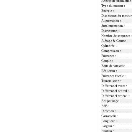
Années de production 
Type du moteur :
Energie :
Disposition du moteur
Alimentation :
Suralimentation :
Distribution :
Nombre de soupapes :
Alésage & Course :
Cylindrée :
Compression :
Puissance :
Couple :
Boite de vitesses :
Réducteur :
Puissance fiscale :
Transmission :
Différentiel avant :
Différentiel central :
Différentiel arrière :
Antipatinage :
ESP :
Direction :
Carrosserie :
Longueur :
Largeur :
Hauteur :