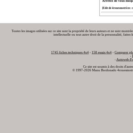
Arrêtez de vous moquer
[Edit de 4rouesmotrices: c'
Toutes les images utilisées sur ce site sont la propriété de leurs auteurs et ne sont montré
intellectuelle ou tout autre droit de la personnalité, faite
1745 fiches techniques 4x4
-
158 essais 4x4
-
Comparer plu
-
-
Autoweb-Fr
Ce site est soumis à des droits d'aut
© 1997-2026 Manu Bordonado 4rouesmotr