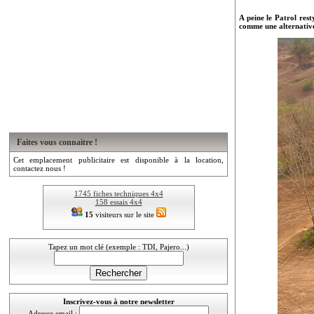
A peine le Patrol res
comme une alternative
Faites vous connaitre !
Cet emplacement publicitaire est disponible à la location,
contactez nous !
1745 fiches techniques 4x4
158 essais 4x4
15
visiteurs sur le site
Tapez un mot clé (exemple : TDI, Pajero...)
Inscrivez-vous à notre newsletter
Adresse email :