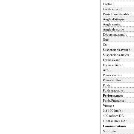
Coffre :
Garde au sol :
Pente franchissable :
Angle d'attaque :
Angle central :
Angle de sortie :
Dévers maximal :
Gué :
Cx :
Suspensions avant :
Suspensions arrière :
Freins avant :
Freins arrière :
ABS :
Pneus avant :
Pneus arrière :
Poids :
Poids tractable :
Performances
Poids/Puissance :
Vitesse :
0 à 100 km/h :
400 mètres DA :
1000 mètres DA :
Consommations
Sur route :