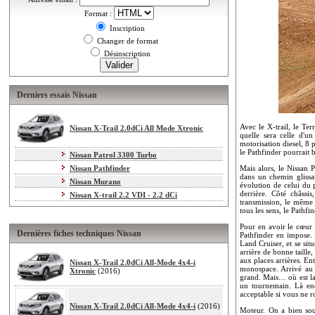
Format :
Inscription
Changer de format
Désinscription
Derniers essais Nissan
Avec le X-trail, le Te
Nissan X-Trail 2.0dCi All Mode Xtronic
quelle sera celle d'u
motorisation diesel, 8
le Pathfinder pourrait 
Nissan Patrol 3300 Turbo
Nissan Pathfinder
Mais alors, le Nissan 
dans un chemin glissa
Nissan Murano
évolution de celui du 
derrière. Côté châss
Nissan X-trail 2.2 VDI - 2.2 dCi
transmission, le même
tous les sens, le Pathfi
Pour en avoir le cœur n
Dernières fiches techniques Nissan
Pathfinder en impose. 
Land Cruiser, et se si
arrière de bonne taille,
aux places arrières. En
Nissan X-Trail 2.0dCi All-Mode 4x4-i
monospace. Arrivé au c
Xtronic
(2016)
grand. Mais… où est la 
un tournemain. Là enc
acceptable si vous ne ro
Nissan X-Trail 2.0dCi All-Mode 4x4-i
(2016)
Moteur. On a bien sous