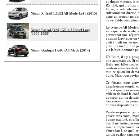
quelques minutes, le n
R5 TDI, qui propose l
Drive, le véhicule s'a
suffisamment directe, 
Nissan X-Trail 1.6dCi All-Mode 4x4-i
(2015)
aimé un moteur un poil
de véritablement gênan
Le système All Mode se
Nissan Patrol (Y60) GR 4.2 Diesel Long
est capable de rouler
(1990-1998)
permettant une réparti
position
Low
avec un v
petit à petit sur les 
produire un bip tout ju
via la bien nommée po
Nissan Qashqai 1.6dCi All-Mode
(2014)
D'ailleurs, il n'y a pas
une automatique. Si ell
Halte aux idées reçues
couteau entre les dents
tout ce qu'on lui dem
boite. Mais vous revie
Ce faisant, nous arriv
exagérément souple, et
bips et quelques second
tableau de bord le conf
douceur qui va de paire
l'accélération en prem
bonnes dispositions du
Pas de surprise en gro
passer sans souci, mais
bonne stabilité, et off
bas, il ne frotte pas so
étant complètement car
s'attendait à ce qu'il
terrain égalent sans so