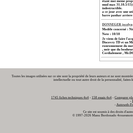
étant moi meme propr
mud max 31.10.5/15) p
indestructible.
a ce jour avec une uti
barre panhar arriere s
DONNEGER jocelyn
Modèle concerné : N
Note : 10/10
Je viens de faire l'a
Discovry TD et un Mits
ronronnement du moteu
, noir que du bonheur
Cordialement , Mr
Toutes les images utilisées sur ce site sont la propriété de leurs auteurs et ne sont montré
intellectuelle ou tout autre droit de la personnalité, faite
1745 fiches techniques 4x4
-
158 essais 4x4
-
Comparer plu
-
-
Autoweb-Fr
Ce site est soumis à des droits d'aut
© 1997-2026 Manu Bordonado 4rouesmotr