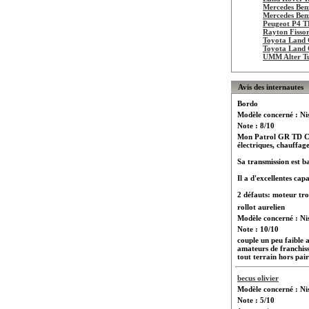
Mercedes Be
Mercedes Be
Peugeot P4 
Rayton Fiss
Toyota Land 
Toyota Land 
UMM Alter T
Avis des internautes
Bordo
Modèle concerné : N
Note : 8/10
Mon Patrol GR TD Cour
électriques, chauffage
Sa transmission est ba
Il a d'excellentes cap
2 défauts: moteur tro
rollot aurelien
Modèle concerné : N
Note : 10/10
couple un peu faible a
amateurs de franchiss
tout terrain hors pair
becus olivier
Modèle concerné : N
Note : 5/10