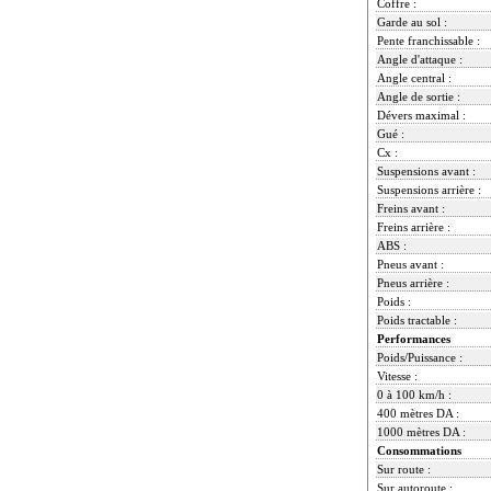
Coffre :
Garde au sol :
Pente franchissable :
Angle d'attaque :
Angle central :
Angle de sortie :
Dévers maximal :
Gué :
Cx :
Suspensions avant :
Suspensions arrière :
Freins avant :
Freins arrière :
ABS :
Pneus avant :
Pneus arrière :
Poids :
Poids tractable :
Performances
Poids/Puissance :
Vitesse :
0 à 100 km/h :
400 mètres DA :
1000 mètres DA :
Consommations
Sur route :
Sur autoroute :