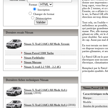
donne une impression de 
Format :
long capot, vous êtes p
plus de 2 tonnes, et ce 
Inscription
Ensuite, on a affaire à 
Changer de format
le sec, la Patrol GR off
direction est trop démul
Désinscription
Tout cela, on l'oublie 
mélodieux au possible, 
qui participe grandeme
masse. Pire, elle manqu
Derniers essais Nissan
gênant en ville, où le c
pour doubler. Sur autor
de cap. Aussi pas mal d
Nissan X-Trail 2.0dCi All Mode Xtronic
En tout terrain on tien
on dispose toujours com
parties glissantes, et s
Nissan Patrol 3300 Turbo
Le Patrol GR est le por
Nissan Pathfinder
électriques sont incont
Nissan Murano
électrique, climatisati
Nissan X-trail 2.2 VDI - 2.2 dCi
Remplacé par le Patrol 
principales qualités. At
Dernières fiches techniques Nissan
Nissan Patrol GR TD 
Nissan X-Trail 2.0dCi All-Mode 4x4-i
Xtronic
(2016)
Caractéristiques tech
Marque :
Modèle :
Nissan X-Trail 2.0dCi All-Mode 4x4-i
(2016)
Années de production 