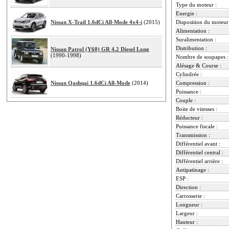
Type du moteur :
Energie :
Nissan X-Trail 1.6dCi All-Mode 4x4-i
(2015)
Disposition du moteur
Alimentation :
Suralimentation :
Distribution :
Nissan Patrol (Y60) GR 4.2 Diesel Long
(1990-1998)
Nombre de soupapes :
Alésage & Course :
Cylindrée :
Nissan Qashqai 1.6dCi All-Mode
(2014)
Compression :
Puissance :
Couple :
Boite de vitesses :
Réducteur :
Puissance fiscale :
Transmission :
Différentiel avant :
Différentiel central :
Différentiel arrière :
Antipatinage :
ESP :
Direction :
Carrosserie :
Longueur :
Largeur :
Hauteur :