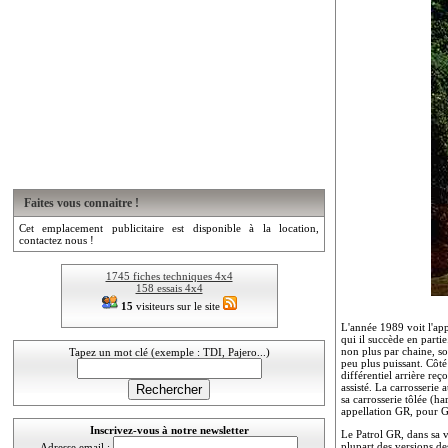
Faites vous connaitre !
Cet emplacement publicitaire est disponible à la location,
contactez nous !
1745 fiches techniques 4x4
158 essais 4x4
15
visiteurs sur le site
L'année 1989 voit l'app
qui il succède en partie
non plus par chaine, so
Tapez un mot clé (exemple : TDI, Pajero...)
peu plus puissant. Côté 
différentiel arrière reç
assisté. La carrosserie
sa carrosserie tôlée (ha
appellation GR, pour 
Inscrivez-vous à notre newsletter
Le Patrol GR, dans sa ve
plupart des versions de
Adresse email :