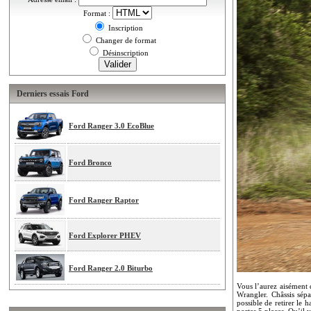
Format :
Inscription
Changer de format
Désinscription
Derniers essais Ford
Ford Ranger 3.0 EcoBlue
Ford Bronco
Ford Ranger Raptor
Ford Explorer PHEV
Ford Ranger 2.0 Biturbo
Vous l’aurez aisément 
Wrangler. Châssis sépa
possible de retirer le h
portes 5 places. Qu’il y