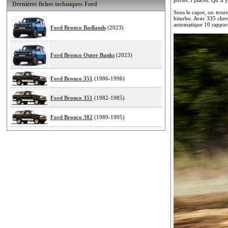
Dernières fiches techniques Ford
Sous le capot, on trouv
biturbo. Avec 335 chev
automatique 10 rappor
Ford Bronco Badlands
(2023)
Ford Bronco Outer Banks
(2023)
Ford Bronco 351
(1986-1996)
Ford Bronco 351
(1982-1985)
Ford Bronco 302
(1989-1995)