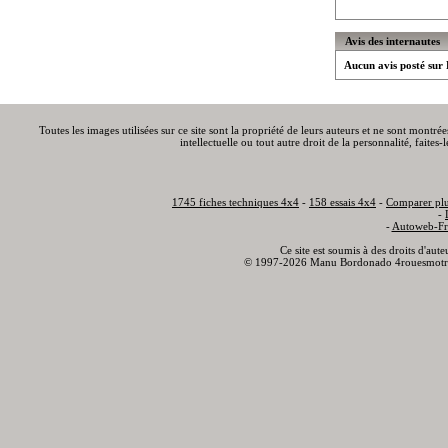
Avis des internautes
Aucun avis posté sur
Toutes les images utilisées sur ce site sont la propriété de leurs auteurs et ne sont montré
intellectuelle ou tout autre droit de la personnalité, faite
1745 fiches techniques 4x4
-
158 essais 4x4
-
Comparer plu
-
-
Autoweb-Fr
Ce site est soumis à des droits d'aut
© 1997-2026 Manu Bordonado 4rouesmotr