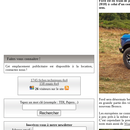
Ford est en train de 
2018) à celui d’un co
sens.
Faites vous connaitre !
Cet emplacement publicitaire est disponible à la location,
contactez nous !
1745 fiches techniques 4x4
158 essais 4x4
26
visiteurs sur le site
Ford sera désormais be
Tapez un mot clé (exemple : TDI, Pajero...)
en grande partie des v
nouveau Bronco.
Les européens ne conna
à peu près à la même 
C’est cependant la pr
nom mais aussi de
Wra
Inscrivez-vous à notre newsletter
Adresse email :