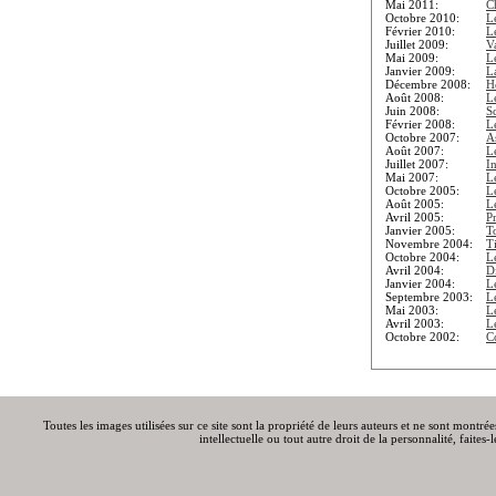
Mai 2011:
C
Octobre 2010:
L
Février 2010:
L
Juillet 2009:
V
Mai 2009:
L
Janvier 2009:
L
Décembre 2008:
Ho
Août 2008:
L
Juin 2008:
S
Février 2008:
L
Octobre 2007:
A
Août 2007:
L
Juillet 2007:
I
Mai 2007:
L
Octobre 2005:
Le
Août 2005:
L
Avril 2005:
P
Janvier 2005:
T
Novembre 2004:
T
Octobre 2004:
L
Avril 2004:
Di
Janvier 2004:
L
Septembre 2003:
L
Mai 2003:
L
Avril 2003:
L
Octobre 2002:
C
Toutes les images utilisées sur ce site sont la propriété de leurs auteurs et ne sont montré
intellectuelle ou tout autre droit de la personnalité, faite