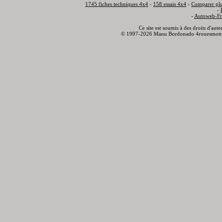
1745 fiches techniques 4x4
-
158 essais 4x4
-
Comparer plu
-
-
Autoweb-Fr
Ce site est soumis à des droits d'aut
© 1997-2026 Manu Bordonado 4rouesmotr