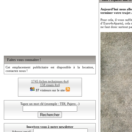
Aujourd’hui nous allo
terminer votre trajet 
Pour cela, il vous suff
d’Euro4x4parts), cela 
ne faut donc surtout pa
Faites vous connaitre !
Cet emplacement publicitaire est disponible à la location,
contactez nous !
1745 fiches techniques 4x4
158 essais 4x4
37
visiteurs sur le site
Tapez un mot clé (exemple : TDI, Pajero...)
Inscrivez-vous à notre newsletter
Adresse email :