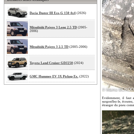
Dacia Duster III Eco-G 150 4x4
(2026)
Mitsubishi Pajero 3 Long 2.5 TD
(2005-
2006)
Mitsubishi Pajero 3 2.5 TD
(2005-2006)
Toyota Land Cruiser GDJ250
(2024)
GMC Hummer EV 3X Pickup Ex.
(2022)
Evidemment, il faut 
surgonflez-le, écoutez,
étranger du pneu comme