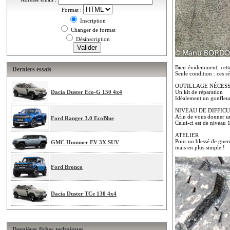
Format :
Inscription
Changer de format
Désinscription
Bien évidemment, cett
Derniers essais
Seule condition : ces r
OUTILLAGE NÉCES
Dacia Duster Eco-G 150 4x4
Un kit de réparation
Idéalement un gonfleu
NIVEAU DE DIFFIC
Afin de vous donner une
Ford Ranger 3.0 EcoBlue
Celui-ci est de niveau 
ATELIER
Pour un blessé de guerr
GMC Hummer EV 3X SUV
mais en plus simple !
Ford Bronco
Dacia Duster TCe 130 4x4
Dernières fiches techniques