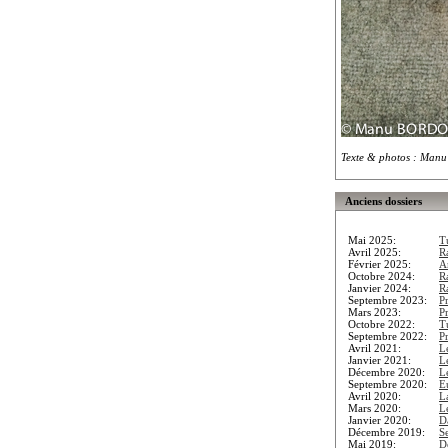
Texte & photos : Man
Anciens dossiers
Mai 2025:
T
Avril 2025:
R
Février 2025:
A
Octobre 2024:
R
Janvier 2024:
Ra
Septembre 2023:
P
Mars 2023:
P
Octobre 2022:
T
Septembre 2022:
P
Avril 2021:
L
Janvier 2021:
L
Décembre 2020:
L
Septembre 2020:
E
Avril 2020:
L
Mars 2020:
L
Janvier 2020:
D
Décembre 2019:
S
Mai 2019:
D