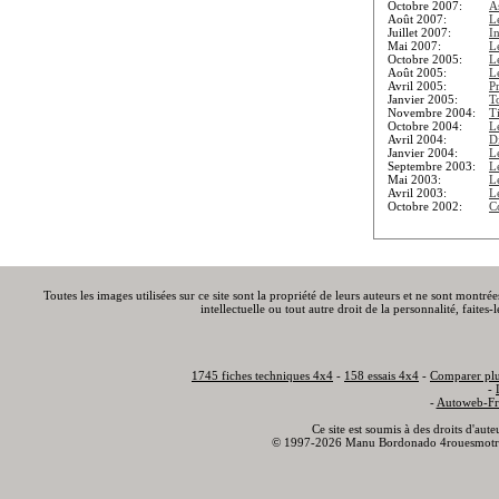
Octobre 2007:
A
Août 2007:
L
Juillet 2007:
I
Mai 2007:
L
Octobre 2005:
Le
Août 2005:
L
Avril 2005:
P
Janvier 2005:
T
Novembre 2004:
T
Octobre 2004:
L
Avril 2004:
Di
Janvier 2004:
L
Septembre 2003:
L
Mai 2003:
L
Avril 2003:
L
Octobre 2002:
C
Toutes les images utilisées sur ce site sont la propriété de leurs auteurs et ne sont montré
intellectuelle ou tout autre droit de la personnalité, faite
1745 fiches techniques 4x4
-
158 essais 4x4
-
Comparer plu
-
-
Autoweb-Fr
Ce site est soumis à des droits d'aut
© 1997-2026 Manu Bordonado 4rouesmotr