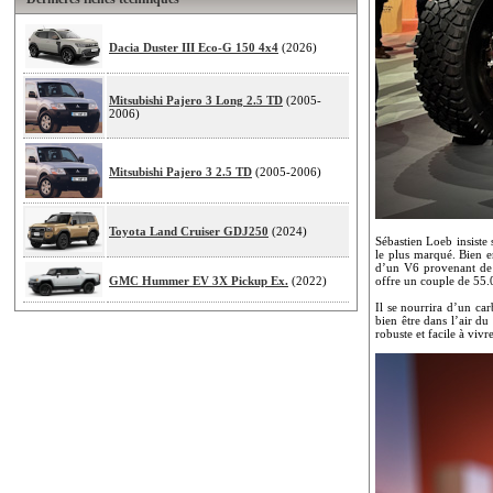
Dacia Duster III Eco-G 150 4x4
(2026)
Mitsubishi Pajero 3 Long 2.5 TD
(2005-
2006)
Mitsubishi Pajero 3 2.5 TD
(2005-2006)
Toyota Land Cruiser GDJ250
(2024)
Sébastien Loeb insiste 
le plus marqué. Bien e
d’un V6 provenant de c
GMC Hummer EV 3X Pickup Ex.
(2022)
offre un couple de 55.
Il se nourrira d’un ca
bien être dans l’air d
robuste et facile à viv