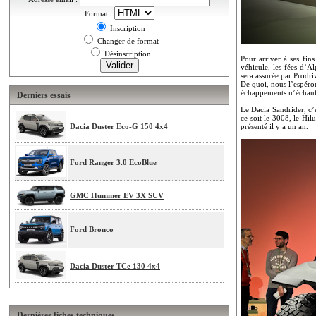
Format :
Inscription
Changer de format
Désinscription
Pour arriver à ses fin
véhicule, les fées d’A
sera assurée par Prodr
De quoi, nous l’espéro
échappements n’échauff
Derniers essais
Le Dacia Sandrider, c’
ce soit le 3008, le Hi
Dacia Duster Eco-G 150 4x4
présenté il y a un an.
Ford Ranger 3.0 EcoBlue
GMC Hummer EV 3X SUV
Ford Bronco
Dacia Duster TCe 130 4x4
Dernières fiches techniques