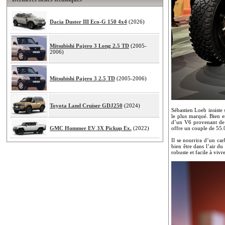
Dacia Duster III Eco-G 150 4x4
(2026)
Mitsubishi Pajero 3 Long 2.5 TD
(2005-
2006)
Mitsubishi Pajero 3 2.5 TD
(2005-2006)
Toyota Land Cruiser GDJ250
(2024)
Sébastien Loeb insiste 
le plus marqué. Bien e
d’un V6 provenant de c
GMC Hummer EV 3X Pickup Ex.
(2022)
offre un couple de 55.
Il se nourrira d’un ca
bien être dans l’air d
robuste et facile à viv