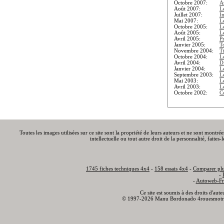
Octobre 2007:
A
Août 2007:
L
Juillet 2007:
I
Mai 2007:
L
Octobre 2005:
Le
Août 2005:
L
Avril 2005:
P
Janvier 2005:
T
Novembre 2004:
T
Octobre 2004:
L
Avril 2004:
Di
Janvier 2004:
L
Septembre 2003:
L
Mai 2003:
L
Avril 2003:
L
Octobre 2002:
C
Toutes les images utilisées sur ce site sont la propriété de leurs auteurs et ne sont montré
intellectuelle ou tout autre droit de la personnalité, faite
1745 fiches techniques 4x4
-
158 essais 4x4
-
Comparer plu
-
-
Autoweb-Fr
Ce site est soumis à des droits d'aut
© 1997-2026 Manu Bordonado 4rouesmotr