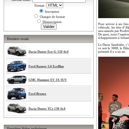
Format :
Inscription
Changer de format
Désinscription
Pour arriver à ses fin
véhicule, les fées d’A
sera assurée par Prodr
De quoi, nous l’espéro
échappements n’échauff
Derniers essais
Le Dacia Sandrider, c’
ce soit le 3008, le Hi
Dacia Duster Eco-G 150 4x4
présenté il y a un an.
Ford Ranger 3.0 EcoBlue
GMC Hummer EV 3X SUV
Ford Bronco
Dacia Duster TCe 130 4x4
Dernières fiches techniques