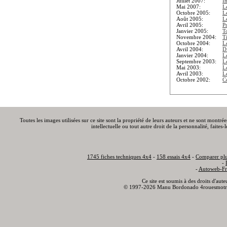
Juillet 2007:
I
Mai 2007:
L
Octobre 2005:
Le
Août 2005:
L
Avril 2005:
P
Janvier 2005:
T
Novembre 2004:
T
Octobre 2004:
L
Avril 2004:
Di
Janvier 2004:
L
Septembre 2003:
L
Mai 2003:
L
Avril 2003:
L
Octobre 2002:
C
Toutes les images utilisées sur ce site sont la propriété de leurs auteurs et ne sont montré
intellectuelle ou tout autre droit de la personnalité, faite
1745 fiches techniques 4x4
-
158 essais 4x4
-
Comparer plu
-
-
Autoweb-Fr
Ce site est soumis à des droits d'aut
© 1997-2026 Manu Bordonado 4rouesmotr