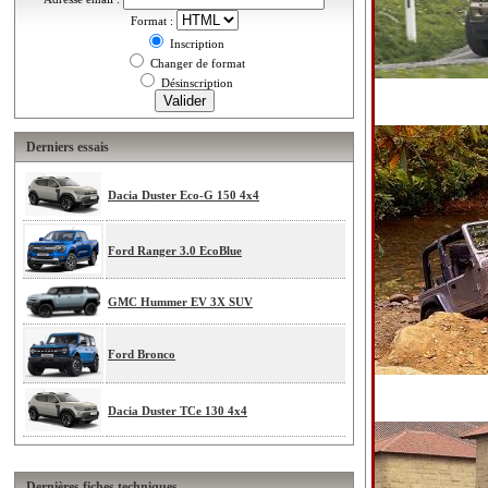
Format :
Inscription
Changer de format
Désinscription
Derniers essais
Dacia Duster Eco-G 150 4x4
Ford Ranger 3.0 EcoBlue
GMC Hummer EV 3X SUV
Ford Bronco
Dacia Duster TCe 130 4x4
Dernières fiches techniques