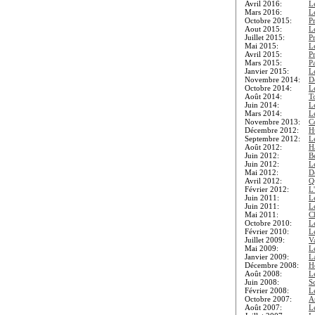
Avril 2016:
L
Mars 2016:
L
Octobre 2015:
P
Aout 2015:
L
Juillet 2015:
P
Mai 2015:
L
Avril 2015:
P
Mars 2015:
Pa
Janvier 2015:
L
Novembre 2014:
D
Octobre 2014:
L
Août 2014:
To
Juin 2014:
L
Mars 2014:
L
Novembre 2013:
C
Décembre 2012:
H
Septembre 2012:
L
Août 2012:
H
Juin 2012:
B
Juin 2012:
L
Mai 2012:
D
Avril 2012:
Qu
Février 2012:
L
Juin 2011:
L
Juin 2011:
L
Mai 2011:
C
Octobre 2010:
L
Février 2010:
L
Juillet 2009:
V
Mai 2009:
L
Janvier 2009:
L
Décembre 2008:
Ho
Août 2008:
L
Juin 2008:
S
Février 2008:
L
Octobre 2007:
A
Août 2007:
L