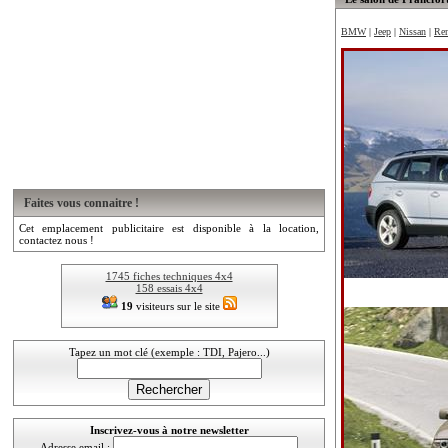
BMW
|
Jeep
|
Nissan
|
Ren
Faites vous connaitre !
Cet emplacement publicitaire est disponible à la location,
contactez nous !
1745 fiches techniques 4x4
158 essais 4x4
19
visiteurs sur le site
Tapez un mot clé (exemple : TDI, Pajero...)
Inscrivez-vous à notre newsletter
Adresse email :